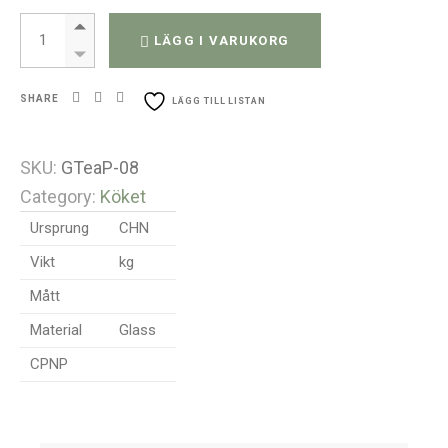
Infuser tekanna av glas - Kolvform - 350ml quantity
LÄGG I VARUKORG
SHARE
LÄGG TILL LISTAN
SKU:
GTeaP-08
Category:
Köket
Ursprung
CHN
Vikt
kg
Mått
Material
Glass
CPNP