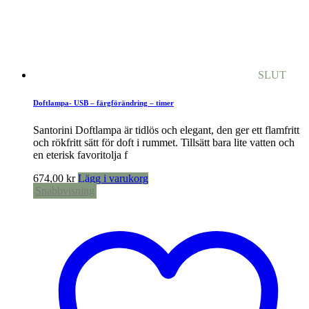
SLUT
Doftlampa- USB – färgförändring – timer
Santorini Doftlampa är tidlös och elegant, den ger ett flamfritt
och rökfritt sätt för doft i rummet. Tillsätt bara lite vatten och
en eterisk favoritolja f
674,00
kr
Lägg i varukorg
Snabbvisning