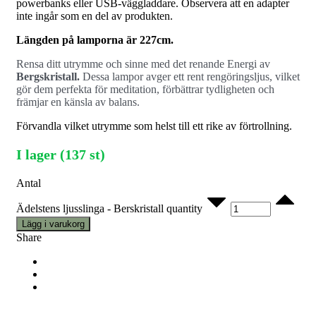
powerbanks eller USB-väggladdare. Observera att en adapter
inte ingår som en del av produkten.
Längden på lamporna är 227cm.
Rensa ditt utrymme och sinne med det renande Energi av
Bergskristall.
Dessa lampor avger ett rent rengöringsljus, vilket
gör dem perfekta för meditation, förbättrar tydligheten och
främjar en känsla av balans.
Förvandla vilket utrymme som helst till ett rike av förtrollning.
I lager (137 st)
Antal
Ädelstens ljusslinga - Berskristall quantity
Lägg i varukorg
Share