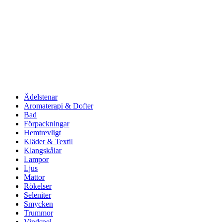
Ädelstenar
Aromaterapi & Dofter
Bad
Förpackningar
Hemtrevligt
Kläder & Textil
Klangskålar
Lampor
Ljus
Mattor
Rökelser
Seleniter
Smycken
Trummor
Vindspel