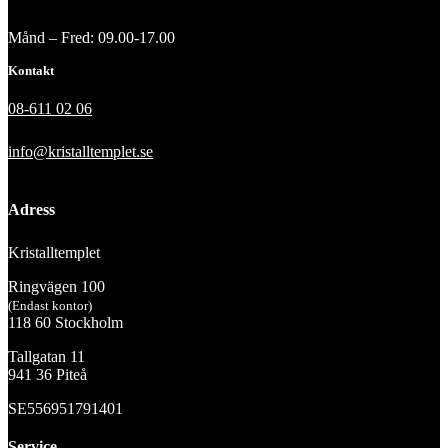
Månd – Fred: 09.00-17.00
Kontakt
08-611 02 06
info@kristalltemplet.se
Adress
Kristalltemplet
Ringvägen 100
(Endast kontor)
118 60 Stockholm
Tallgatan 11
941 36 Piteå
SE556951791401
Service