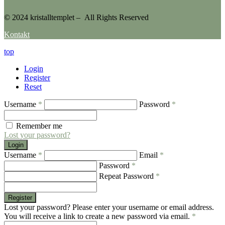
© 2024 kristalltemplet – All Rights Reserved
Kontakt
top
Login
Register
Reset
Username
*
Password
*
Remember me
Lost your password?
Login
Username
*
Email
*
Password
*
Repeat Password
*
Register
Lost your password? Please enter your username or email address.
You will receive a link to create a new password via email.
*