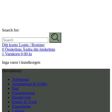
Search for:
Ditt konto
Login / Register
0
Önskelista
Ändra din önskelista
0
Varukorg
0,00
kr
Inga varor i kundkorgen
Huvudmeny
Ädelstenar
Aromaterapi & Dofter
Bad
Förpackningar
Hemtrevligt
Kläder & Textil
Klangskålar
Lampor