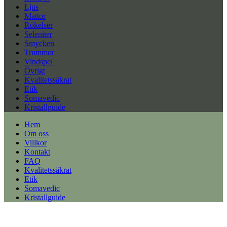
Ljus
Mattor
Rökelser
Seleniter
Smycken
Trummor
Vindspel
Övrigt
Kvalitetssäkrat
Etik
Somavedic
Kristallguide
Hem
Om oss
Villkor
Kontakt
FAQ
Kvalitetssäkrat
Etik
Somavedic
Kristallguide