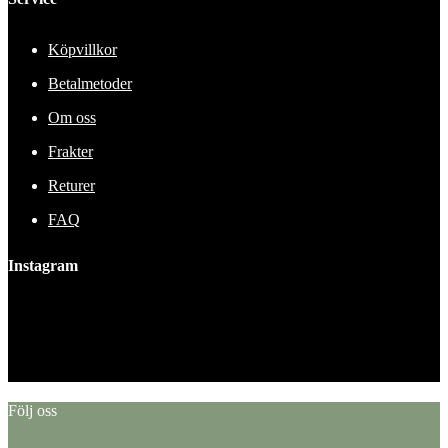
Köpvillkor
Betalmetoder
Om oss
Frakter
Returer
FAQ
Instagram
This error message is only visible to WordPress admins
Error: No feed found.
Please go to the Instagram Feed settings page to create a feed.
Följ oss