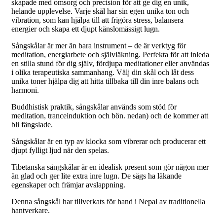
skapade med omsorg och precision för att ge dig en unik,
helande upplevelse. Varje skål har sin egen unika ton och
vibration, som kan hjälpa till att frigöra stress, balansera
energier och skapa ett djupt känslomässigt lugn.
Sångskålar är mer än bara instrument – de är verktyg för
meditation, energiarbete och självläkning. Perfekta för att inleda
en stilla stund för dig själv, fördjupa meditationer eller användas
i olika terapeutiska sammanhang. Välj din skål och låt dess
unika toner hjälpa dig att hitta tillbaka till din inre balans och
harmoni.
Buddhistisk praktik, sångskålar används som stöd för
meditation, tranceinduktion och bön. nedan) och de kommer att
bli fängslade.
Sångskålar är en typ av klocka som vibrerar och producerar ett
djupt fylligt ljud när den spelas.
Tibetanska sångskålar är en idealisk present som gör någon mer
än glad och ger lite extra inre lugn. De sägs ha läkande
egenskaper och främjar avslappning.
Denna sångskål har tillverkats för hand i Nepal av traditionella
hantverkare.