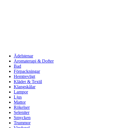
Ädelstenar
Aromaterapi & Dofter
Bad
Förpackningar
Hemtrevligt
Kläder & Textil
Klangskålar
Lampor
Ljus
Mattor
Rökelser
Seleniter
Smycken
Trummor
Vindspel