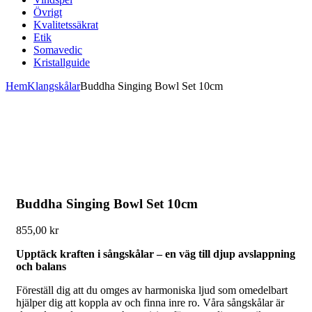
Övrigt
Kvalitetssäkrat
Etik
Somavedic
Kristallguide
Hem
Klangskålar
Buddha Singing Bowl Set 10cm
Buddha Singing Bowl Set 10cm
855,00
kr
Upptäck kraften i sångskålar – en väg till djup avslappning
och balans
Föreställ dig att du omges av harmoniska ljud som omedelbart
hjälper dig att koppla av och finna inre ro. Våra sångskålar är