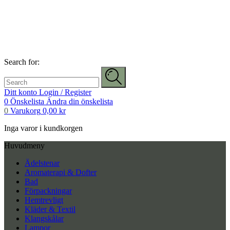
Search for:
Ditt konto
Login / Register
0
Önskelista
Ändra din önskelista
0
Varukorg
0,00
kr
Inga varor i kundkorgen
Huvudmeny
Ädelstenar
Aromaterapi & Dofter
Bad
Förpackningar
Hemtrevligt
Kläder & Textil
Klangskålar
Lampor