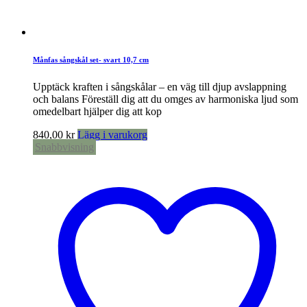
Månfas sångskål set- svart 10,7 cm
Upptäck kraften i sångskålar – en väg till djup avslappning
och balans Föreställ dig att du omges av harmoniska ljud som
omedelbart hjälper dig att kop
840,00
kr
Lägg i varukorg
Snabbvisning