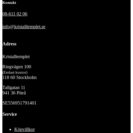
Kontakt
08-611 02 06
info@kristalltemplet.se
Adress
Kristalltemplet
Ringvägen 100
(Endast kontor)
118 60 Stockholm
Tallgatan 11
941 36 Piteå
SE556951791401
Service
Köpvillkor