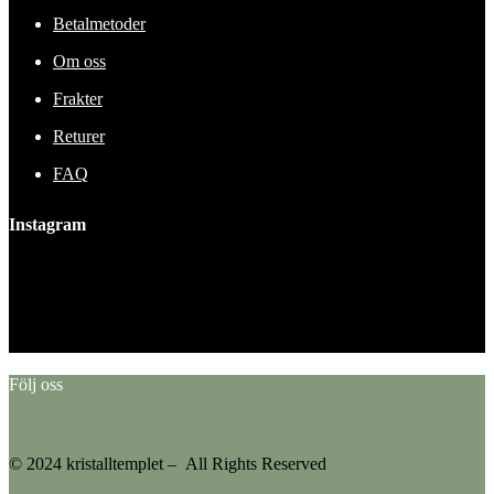
Betalmetoder
Om oss
Frakter
Returer
FAQ
Instagram
This error message is only visible to WordPress admins
Error: No feed found.
Please go to the Instagram Feed settings page to create a feed.
Följ oss
© 2024 kristalltemplet – All Rights Reserved