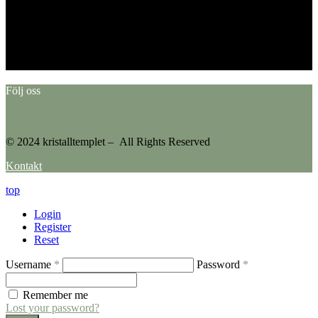
This error message is only visible to WordPress admins
Error: No feed found.
Please go to the Instagram Feed settings page to create a feed.
Följ oss
© 2024 kristalltemplet – All Rights Reserved
Kontakt
top
Login
Register
Reset
Username
*
Password
*
Remember me
Lost your password?