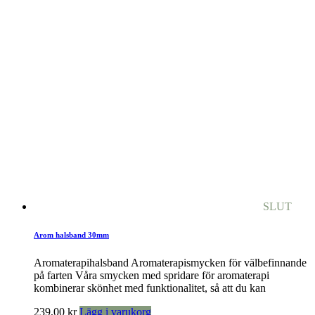
SLUT
Arom halsband 30mm
Aromaterapihalsband Aromaterapismycken för välbefinnande
på farten Våra smycken med spridare för aromaterapi
kombinerar skönhet med funktionalitet, så att du kan
239,00
kr
Lägg i varukorg