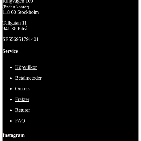
Ringvägen 100
(Endast kontor)
118 60 Stockholm
Tallgatan 11
941 36 Piteå
SE556951791401
Service
Köpvillkor
Betalmetoder
Om oss
Frakter
Returer
FAQ
Instagram