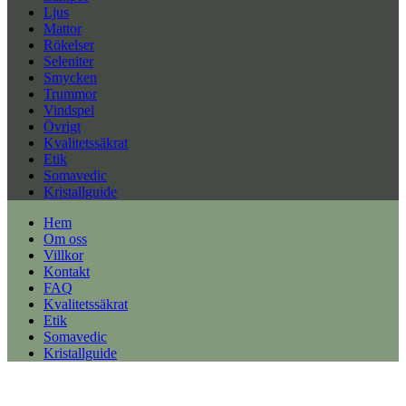
Ljus
Mattor
Rökelser
Seleniter
Smycken
Trummor
Vindspel
Övrigt
Kvalitetssäkrat
Etik
Somavedic
Kristallguide
Hem
Om oss
Villkor
Kontakt
FAQ
Kvalitetssäkrat
Etik
Somavedic
Kristallguide