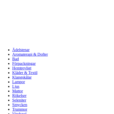
Ädelstenar
Aromaterapi & Dofter
Bad
Förpackningar
Hemtrevligt
Kläder & Textil
Klangskålar
Lampor
Ljus
Mattor
Rökelser
Seleniter
Smycken
Trummor
Vindspel