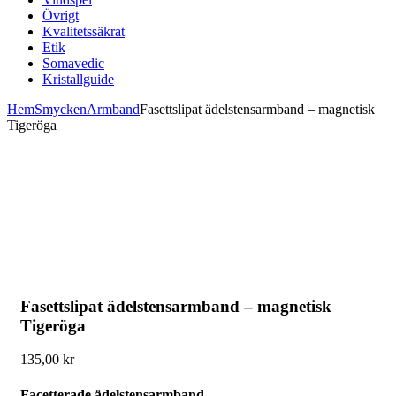
Övrigt
Kvalitetssäkrat
Etik
Somavedic
Kristallguide
Hem
Smycken
Armband
Fasettslipat ädelstensarmband – magnetisk
Tigeröga
Fasettslipat ädelstensarmband – magnetisk
Tigeröga
135,00
kr
Facetterade ädelstensarmband