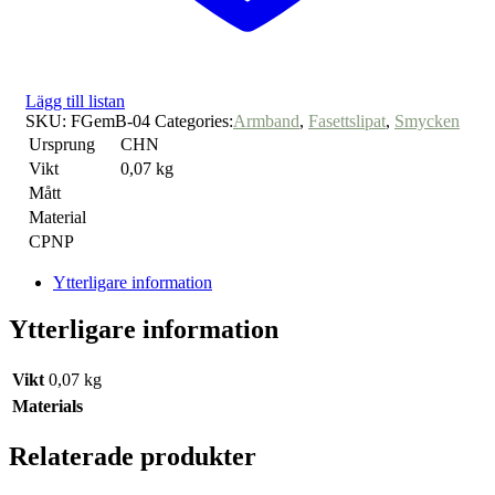
Lägg till listan
SKU:
FGemB-04
Categories:
Armband
,
Fasettslipat
,
Smycken
Ursprung
CHN
Vikt
0,07 kg
Mått
Material
CPNP
Ytterligare information
Ytterligare information
Vikt
0,07 kg
Materials
Relaterade produkter