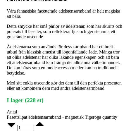
Våra fantastiska facetterade ädelstensarmband är helt magiska
att bära.
Detta smycke har små pärlor av ädelstenar, som har skurits och
polerats till fasetter, som reflekterar ljus och ger stenarna ett
gnistrande utseende.
Ädelstenarna som används för dessa armband har ett brett
utbud från klassisk ametist till iögonfallande Jade. Många tror
att olika ädelstenar har olika läkande egenskaper, och att bära
ett ädelstensarmband kan främja det allmänna välbefinnandet.
De kan bäras som en modeaccessoar eller kan ha traditionell
betydelse.
Med sitt enkla utseende gör det dem till den perfekta presenten
eller att kombinera dem med andra ädelstensarmband.
I lager (228 st)
Antal
Fasettslipat ädelstensarmband - magnetisk Tigeröga quantity