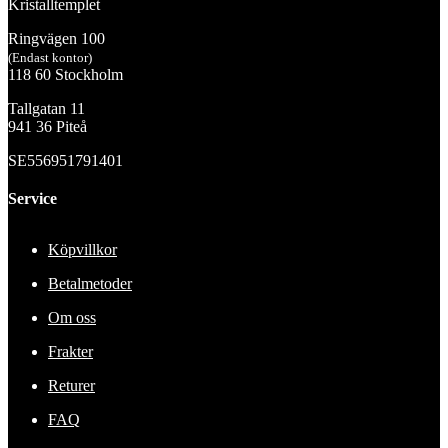
Kristalltemplet
Ringvägen 100
(Endast kontor)
118 60 Stockholm
Tallgatan 11
941 36 Piteå
SE556951791401
Service
Köpvillkor
Betalmetoder
Om oss
Frakter
Returer
FAQ