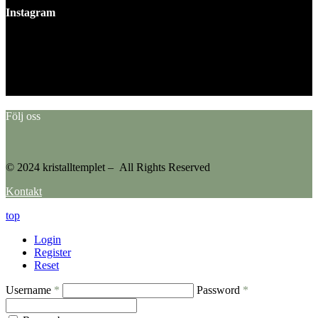
Instagram
This error message is only visible to WordPress admins
Error: No feed found.
Please go to the Instagram Feed settings page to create a feed.
Följ oss
© 2024 kristalltemplet – All Rights Reserved
Kontakt
top
Login
Register
Reset
Username
*
Password
*