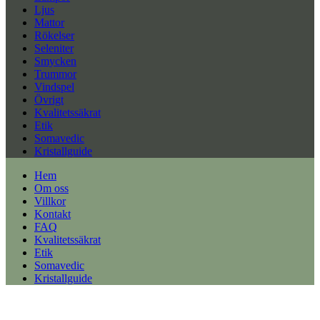
Ljus
Mattor
Rökelser
Seleniter
Smycken
Trummor
Vindspel
Övrigt
Kvalitetssäkrat
Etik
Somavedic
Kristallguide
Hem
Om oss
Villkor
Kontakt
FAQ
Kvalitetssäkrat
Etik
Somavedic
Kristallguide