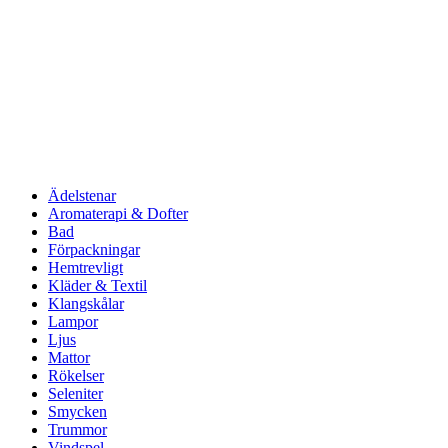
Ädelstenar
Aromaterapi & Dofter
Bad
Förpackningar
Hemtrevligt
Kläder & Textil
Klangskålar
Lampor
Ljus
Mattor
Rökelser
Seleniter
Smycken
Trummor
Vindspel