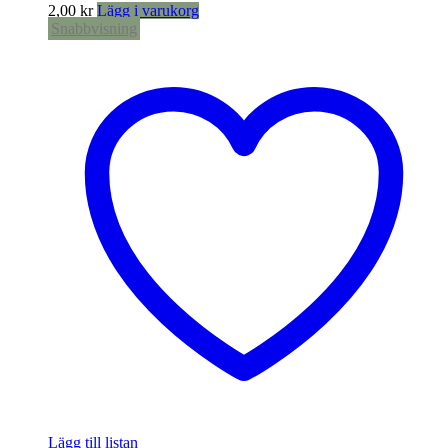
2,00
kr
Lägg i varukorg
Snabbvisning
Lägg till listan