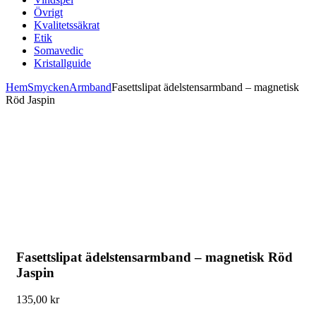
Övrigt
Kvalitetssäkrat
Etik
Somavedic
Kristallguide
Hem
Smycken
Armband
Fasettslipat ädelstensarmband – magnetisk
Röd Jaspin
Fasettslipat ädelstensarmband – magnetisk Röd
Jaspin
135,00
kr