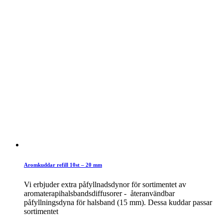
Aromkuddar refill 10st – 20 mm
Vi erbjuder extra påfyllnadsdynor för sortimentet av
aromaterapihalsbandsdiffusorer - återanvändbar
påfyllningsdyna för halsband (15 mm). Dessa kuddar passar
sortimentet