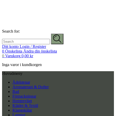
Search for:
Ditt konto
Login / Register
0
Önskelista
Ändra din önskelista
0
Varukorg
0,00
kr
Inga varor i kundkorgen
Huvudmeny
Ädelstenar
Aromaterapi & Dofter
Bad
Förpackningar
Hemtrevligt
Kläder & Textil
Klangskålar
Lampor