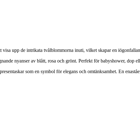
att visa upp de intrikata tvålblommorna inuti, vilket skapar en iögonfall
de nyanser av blått, rosa och grönt. Perfekt för babyshower, dop eller fö
ålblompresentaskar som en symbol för elegans och omtänksamhet. En enas