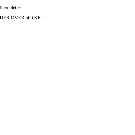
lltemplet.se
RDER ÖVER 500 KR –