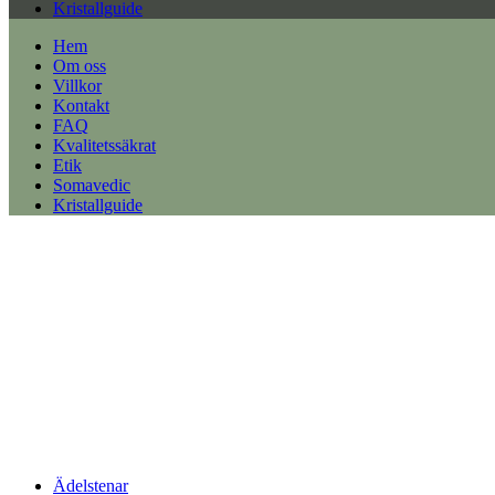
Kristallguide
Hem
Om oss
Villkor
Kontakt
FAQ
Kvalitetssäkrat
Etik
Somavedic
Kristallguide
Ädelstenar