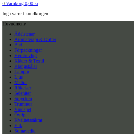
0
Varukorg
0,00
kr
Inga varor i kundkorgen
Huvudmeny
Ädelstenar
Aromaterapi & Dofter
Bad
Förpackningar
Hemtrevligt
Kläder & Textil
Klangskålar
Lampor
Ljus
Mattor
Rökelser
Seleniter
Smycken
Trummor
Vindspel
Övrigt
Kvalitetssäkrat
Etik
Somavedic