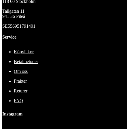
118 60 Stockholm
Tallgatan 11
941 36 Piteå
SE556951791401
Service
Köpvillkor
Betalmetoder
Om oss
Frakter
Returer
FAQ
Instagram
This error message is only visible to WordPress admins