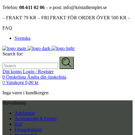
Telefon:
08-611 02 06
– e-post: info@kristalltemplet.se
– FRAKT 79 KR – FRI FRAKT FÖR ORDER ÖVER 500 KR –
FAQ
Svenska
Search for:
Ditt konto
Login / Register
0
Önskelista
Ändra din önskelista
0
Varukorg
0,00
kr
Inga varor i kundkorgen
Huvudmeny
Ädelstenar
Aromaterapi & Dofter
Bad
Förpackningar
Hemtrevligt