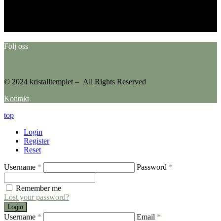
Error: No feed found.
Please go to the Instagram Feed settings page to create a feed.
Följ oss
© 2024 kristalltemplet – All Rights Reserved
Kontakt
top
Login
Register
Reset
Username
*
Password
*
Remember me
Lost your password?
Login
Username
*
Email
*