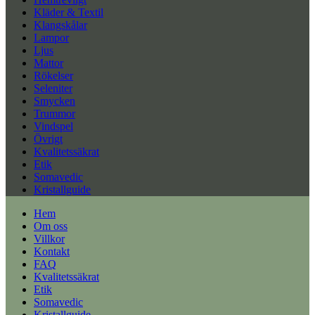
Kläder & Textil
Klangskålar
Lampor
Ljus
Mattor
Rökelser
Seleniter
Smycken
Trummor
Vindspel
Övrigt
Kvalitetssäkrat
Etik
Somavedic
Kristallguide
Hem
Om oss
Villkor
Kontakt
FAQ
Kvalitetssäkrat
Etik
Somavedic
Kristallguide