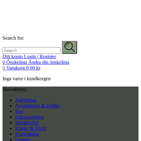
Search for:
Ditt konto
Login / Register
0
Önskelista
Ändra din önskelista
0
Varukorg
0,00
kr
Inga varor i kundkorgen
Huvudmeny
Ädelstenar
Aromaterapi & Dofter
Bad
Förpackningar
Hemtrevligt
Kläder & Textil
Klangskålar
Lampor