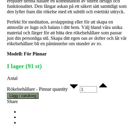
erbjuder denna hållare en kombination av stilren design och
funktionalitet. Den fångar askan på ett säkert sätt samtidigt som
den lyfter fram din rökelse med ett subtilt och estetiskt uttryck.
Perfekt för meditation, avslappning eller för att skapa en
atmosfär av lugn och balans i ditt hem. Välj bland våra unika
material och färger för att hitta den rökelsehållare som passar
just din personliga stil. Skapa ditt egen oas av dofter och låt vår
rökelsehållare bli en påminnelse om stunder av ro.
Modell: För Pinnar
I lager (91 st)
Antal
Rökelsehållare - Pinnar quantity
Lägg i varukorg
Share