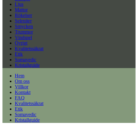
Ljus
Mattor
Rökelser
Seleniter
Smycken
Trummor
Vindspel
Övrigt
Kvalitetssäkrat
Etik
Somavedic
Kristallguide
Hem
Om oss
Villkor
Kontakt
FAQ
Kvalitetssäkrat
Etik
Somavedic
Kristallguide