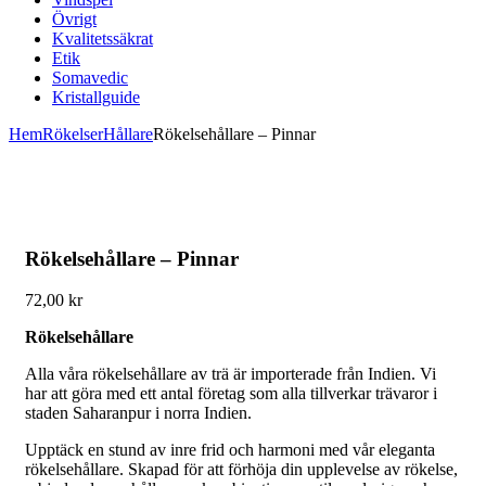
Övrigt
Kvalitetssäkrat
Etik
Somavedic
Kristallguide
Hem
Rökelser
Hållare
Rökelsehållare – Pinnar
Rökelsehållare – Pinnar
72,00
kr
Rökelsehållare
Alla våra rökelsehållare av trä är importerade från Indien. Vi
har att göra med ett antal företag som alla tillverkar trävaror i
staden Saharanpur i norra Indien.
Upptäck en stund av inre frid och harmoni med vår eleganta
rökelsehållare. Skapad för att förhöja din upplevelse av rökelse,