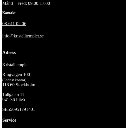
Månd – Fred: 09.00-17.00
Kontakt
08-611 02 06
info@kristalltemplet.se
Adress
Kristalltemplet
Ringvägen 100
(Endast kontor)
118 60 Stockholm
Tallgatan 11
941 36 Piteå
SE556951791401
Service