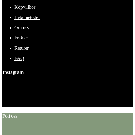
Köpvillkor
Betalmetoder
Om oss
Frakter
Returer
FAQ
Instagram
This error message is only visible to WordPress admins
Error: No feed found.
Please go to the Instagram Feed settings page to create a feed.
Följ oss