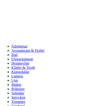
Ädelstenar
Aromaterapi & Dofter
Bad
Förpackningar
Hemtrevligt
Kläder & Textil
Klangskålar
Lampor
Ljus
Mattor
Rökelser
Seleniter
Smycken
Trummor
Vindspel