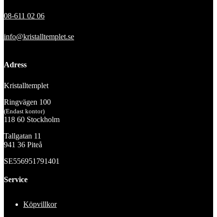
08-611 02 06
info@kristalltemplet.se
Adress
Kristalltemplet
Ringvägen 100
(Endast kontor)
118 60 Stockholm
Tallgatan 11
941 36 Piteå
SE556951791401
Service
Köpvillkor