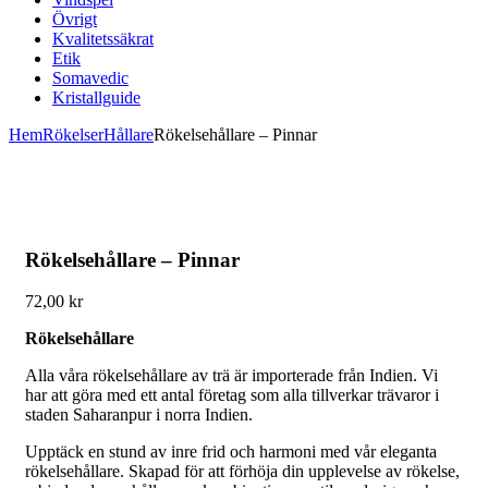
Övrigt
Kvalitetssäkrat
Etik
Somavedic
Kristallguide
Hem
Rökelser
Hållare
Rökelsehållare – Pinnar
Rökelsehållare – Pinnar
72,00
kr
Rökelsehållare
Alla våra rökelsehållare av trä är importerade från Indien. Vi
har att göra med ett antal företag som alla tillverkar trävaror i
staden Saharanpur i norra Indien.
Upptäck en stund av inre frid och harmoni med vår eleganta
rökelsehållare. Skapad för att förhöja din upplevelse av rökelse,