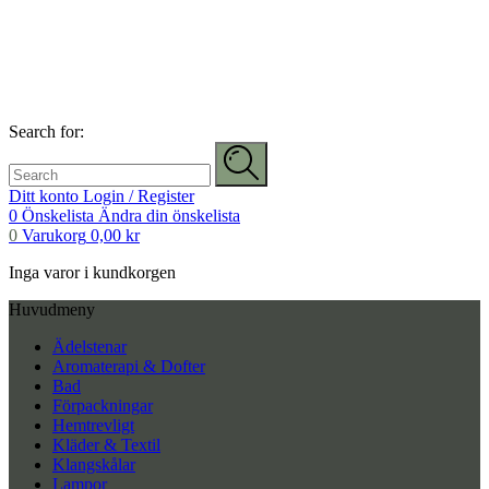
Search for:
Ditt konto
Login / Register
0
Önskelista
Ändra din önskelista
0
Varukorg
0,00
kr
Inga varor i kundkorgen
Huvudmeny
Ädelstenar
Aromaterapi & Dofter
Bad
Förpackningar
Hemtrevligt
Kläder & Textil
Klangskålar
Lampor