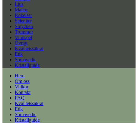
Ljus
Mattor
Rökelser
Seleniter
Smycken
Trummor
Vindspel
Övrigt
Kvalitetssäkrat
Etik
Somavedic
Kristallguide
Hem
Om oss
Villkor
Kontakt
FAQ
Kvalitetssäkrat
Etik
Somavedic
Kristallguide