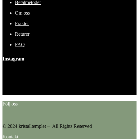
Betalmetoder
Om oss
Frakter
Returer
FAQ
Instagram
This error message is only visible to WordPress admins
Error: No feed found.
Please go to the Instagram Feed settings page to create a feed.
Följ oss
© 2024 kristalltemplet – All Rights Reserved
Kontakt