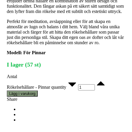
erbjuder denna hållare en kombination av stilren design och
funktionalitet. Den fångar askan på ett säkert sätt samtidigt som
den lyfter fram din rökelse med ett subtilt och estetiskt uttryck.
Perfekt för meditation, avslappning eller för att skapa en
atmosfär av lugn och balans i ditt hem. Välj bland våra unika
material och färger för att hitta den rökelsehållare som passar
just din personliga stil. Skapa ditt egen oas av dofter och låt vår
rökelsehållare bli en påminnelse om stunder av ro.
Modell: För Pinnar
I lager (57 st)
Antal
Rökelsehållare - Pinnar quantity
Lägg i varukorg
Share