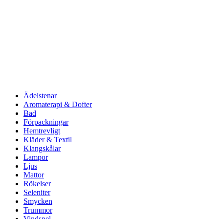
Ädelstenar
Aromaterapi & Dofter
Bad
Förpackningar
Hemtrevligt
Kläder & Textil
Klangskålar
Lampor
Ljus
Mattor
Rökelser
Seleniter
Smycken
Trummor
Vindspel