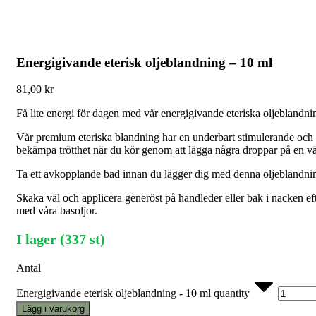
Energigivande eterisk oljeblandning – 10 ml
81,00
kr
Få lite energi för dagen med vår energigivande eteriska oljeblandni
Vår premium eteriska blandning har en underbart stimulerande och
bekämpa trötthet när du kör genom att lägga några droppar på en v
Ta ett avkopplande bad innan du lägger dig med denna oljeblandning, 
Skaka väl och applicera generöst på handleder eller bak i nacken e
med våra basoljor.
I lager (337 st)
Antal
Energigivande eterisk oljeblandning - 10 ml quantity
Lägg i varukorg