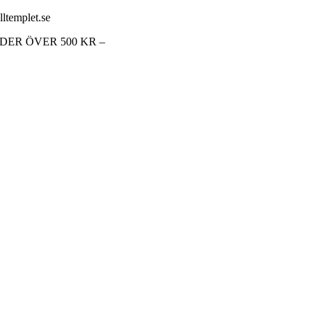
lltemplet.se
RDER ÖVER 500 KR –