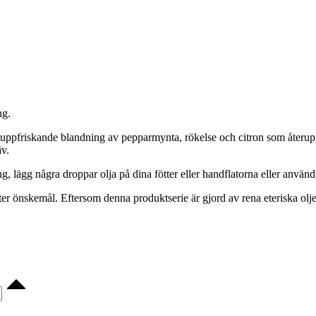
ng.
 uppfriskande blandning av pepparmynta, rökelse och citron som återu
äv.
lägg några droppar olja på dina fötter eller handflatorna eller använd o
fter önskemål. Eftersom denna produktserie är gjord av rena eteriska o