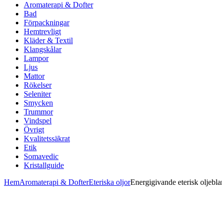
Aromaterapi & Dofter
Bad
Förpackningar
Hemtrevligt
Kläder & Textil
Klangskålar
Lampor
Ljus
Mattor
Rökelser
Seleniter
Smycken
Trummor
Vindspel
Övrigt
Kvalitetssäkrat
Etik
Somavedic
Kristallguide
Hem
Aromaterapi & Dofter
Eteriska oljor
Energigivande eterisk oljebl