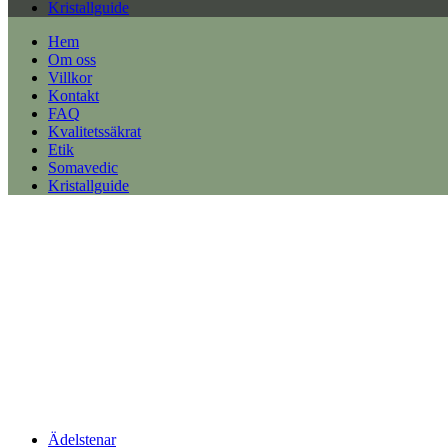
Kristallguide
Hem
Om oss
Villkor
Kontakt
FAQ
Kvalitetssäkrat
Etik
Somavedic
Kristallguide
Ädelstenar