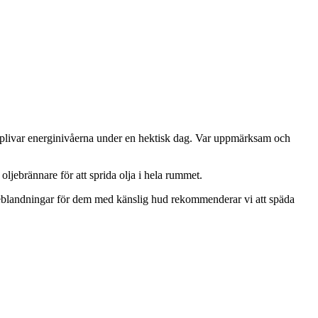
pplivar energinivåerna under en hektisk dag. Var uppmärksam och
ljebrännare för att sprida olja i hela rummet.
ljeblandningar för dem med känslig hud rekommenderar vi att späda