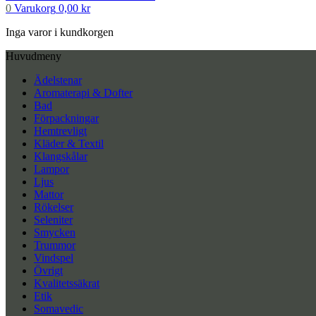
0
Varukorg
0,00
kr
Inga varor i kundkorgen
Huvudmeny
Ädelstenar
Aromaterapi & Dofter
Bad
Förpackningar
Hemtrevligt
Kläder & Textil
Klangskålar
Lampor
Ljus
Mattor
Rökelser
Seleniter
Smycken
Trummor
Vindspel
Övrigt
Kvalitetssäkrat
Etik
Somavedic