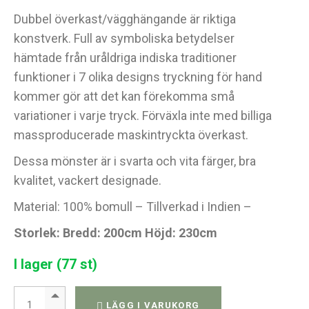
Dubbel överkast/vägghängande är riktiga
konstverk. Full av symboliska betydelser
hämtade från uråldriga indiska traditioner
funktioner i 7 olika designs tryckning för hand
kommer gör att det kan förekomma små
variationer i varje tryck. Förväxla inte med billiga
massproducerade maskintryckta överkast.
Dessa mönster är i svarta och vita färger, bra
kvalitet, vackert designade.
Material: 100% bomull – Tillverkad i Indien –
Storlek: Bredd: 200cm Höjd: 230cm
I lager (77 st)
Dubbelsidigt överkast / vägghängning - 230x200 cm quantity
LÄGG I VARUKORG