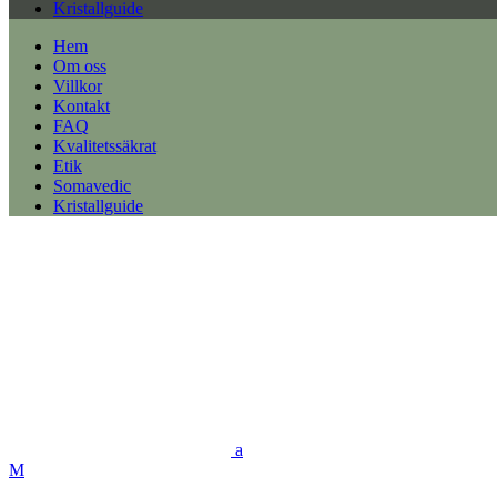
Kristallguide
Hem
Om oss
Villkor
Kontakt
FAQ
Kvalitetssäkrat
Etik
Somavedic
Kristallguide