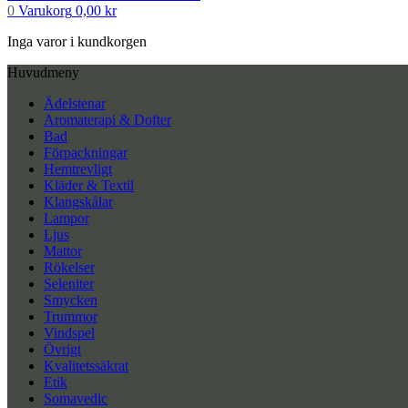
0
Varukorg
0,00
kr
Inga varor i kundkorgen
Huvudmeny
Ädelstenar
Aromaterapi & Dofter
Bad
Förpackningar
Hemtrevligt
Kläder & Textil
Klangskålar
Lampor
Ljus
Mattor
Rökelser
Seleniter
Smycken
Trummor
Vindspel
Övrigt
Kvalitetssäkrat
Etik
Somavedic