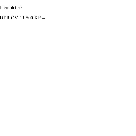
lltemplet.se
RDER ÖVER 500 KR –