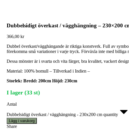
Dubbelsidigt överkast / vägghängning – 230×200 c
366,00
kr
Dubbel överkast/vägghängande är riktiga konstverk. Full av symbolis
förekomma små variationer i varje tryck. Förväxla inte med billiga
Dessa mönster är i svarta och vita färger, bra kvalitet, vackert desig
Material: 100% bomull – Tillverkad i Indien –
Storlek: Bredd: 200cm Höjd: 230cm
I lager (33 st)
Antal
Dubbelsidigt överkast / vägghängning - 230x200 cm quantity
Lägg i varukorg
Share