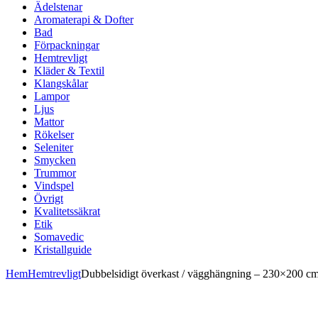
Ädelstenar
Aromaterapi & Dofter
Bad
Förpackningar
Hemtrevligt
Kläder & Textil
Klangskålar
Lampor
Ljus
Mattor
Rökelser
Seleniter
Smycken
Trummor
Vindspel
Övrigt
Kvalitetssäkrat
Etik
Somavedic
Kristallguide
Hem
Hemtrevligt
Dubbelsidigt överkast / vägghängning – 230×200 c