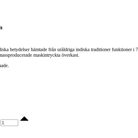
m
ka betydelser hämtade från uråldriga indiska traditioner funktioner i 
 massproducerade maskintryckta överkast.
nade.