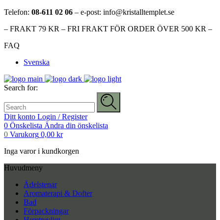
Telefon:
08-611 02 06
– e-post: info@kristalltemplet.se
– FRAKT 79 KR – FRI FRAKT FÖR ORDER ÖVER 500 KR –
FAQ
Svenska
Search for:
Ditt konto
Login / Register
0
Önskelista
Ändra din önskelista
0
Varukorg
0,00
kr
Inga varor i kundkorgen
Huvudmeny
Ädelstenar
Aromaterapi & Dofter
Bad
Förpackningar
Hemtrevligt