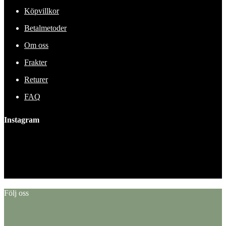
Köpvillkor
Betalmetoder
Om oss
Frakter
Returer
FAQ
Instagram
This error message is only visible to WordPress admins
Error: No feed found.
Please go to the Instagram Feed settings page to create a feed.
Följ oss