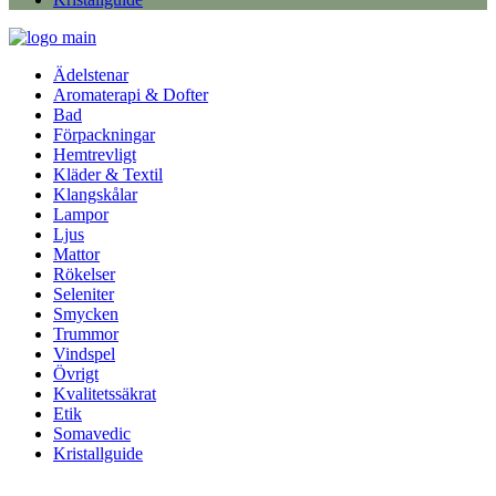
Ädelstenar
Aromaterapi & Dofter
Bad
Förpackningar
Hemtrevligt
Kläder & Textil
Klangskålar
Lampor
Ljus
Mattor
Rökelser
Seleniter
Smycken
Trummor
Vindspel
Övrigt
Kvalitetssäkrat
Etik
Somavedic
Kristallguide