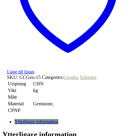
Lägg till listan
SKU:
CCGeo-15
Categories:
Geoder
,
Seleniter
Ursprung
CHN
Vikt
kg
Mått
Material
Gemstone,
CPNP
Ytterligare information
Ytterligare information