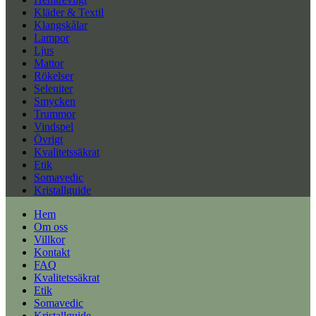
Kläder & Textil
Klangskålar
Lampor
Ljus
Mattor
Rökelser
Seleniter
Smycken
Trummor
Vindspel
Övrigt
Kvalitetssäkrat
Etik
Somavedic
Kristallguide
Hem
Om oss
Villkor
Kontakt
FAQ
Kvalitetssäkrat
Etik
Somavedic
Kristallguide