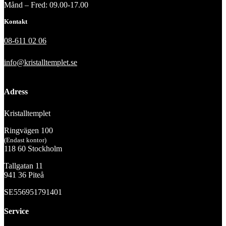
Månd – Fred: 09.00-17.00
Kontakt
08-611 02 06
info@kristalltemplet.se
Adress
Kristalltemplet
Ringvägen 100
(Endast kontor)
118 60 Stockholm
Tallgatan 11
941 36 Piteå
SE556951791401
Service