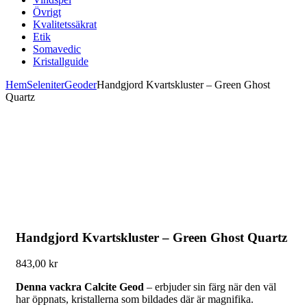
Övrigt
Kvalitetssäkrat
Etik
Somavedic
Kristallguide
Hem
Seleniter
Geoder
Handgjord Kvartskluster – Green Ghost
Quartz
Handgjord Kvartskluster – Green Ghost Quartz
843,00
kr
Denna vackra Calcite Geod
– erbjuder sin färg när den väl
har öppnats, kristallerna som bildades där är magnifika.