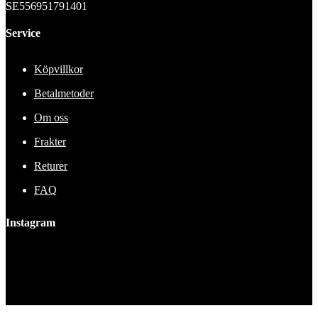
SE556951791401
Service
Köpvillkor
Betalmetoder
Om oss
Frakter
Returer
FAQ
Instagram
This error message is only visible to WordPress admins
Error: No feed found.
Please go to the Instagram Feed settings page to create a feed.