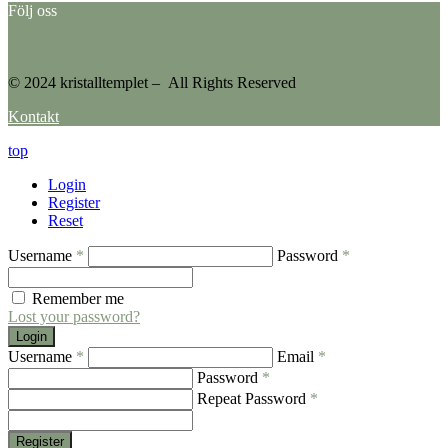
Följ oss
© 2024 kristalltemplet – All Rights Reserved
Kontakt
top
Login
Register
Reset
Username
*
Password
*
Remember me
Lost your password?
Login
Username
*
Email
*
Password
*
Repeat Password
*
Register