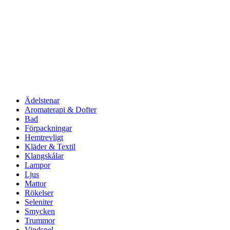
Ädelstenar
Aromaterapi & Dofter
Bad
Förpackningar
Hemtrevligt
Kläder & Textil
Klangskålar
Lampor
Ljus
Mattor
Rökelser
Seleniter
Smycken
Trummor
Vindspel