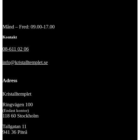
Månd – Fred: 09.00-17.00
Kontakt
08-611 02 06
info@kristalltemplet.se
Adress
Kristalltemplet
Ringvägen 100
(Endast kontor)
118 60 Stockholm
Tallgatan 11
941 36 Piteå