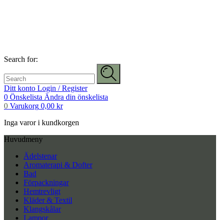
Search for:
Ditt konto
Login / Register
0
Önskelista
Ändra din önskelista
0
Varukorg
0,00
kr
Inga varor i kundkorgen
Huvudmeny
Ädelstenar
Aromaterapi & Dofter
Bad
Förpackningar
Hemtrevligt
Kläder & Textil
Klangskålar
Lampor