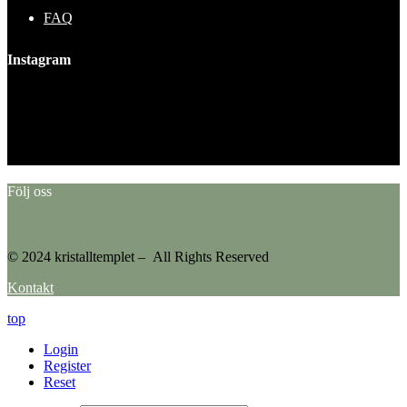
FAQ
Instagram
This error message is only visible to WordPress admins
Error: No feed found.
Please go to the Instagram Feed settings page to create a feed.
Följ oss
© 2024 kristalltemplet – All Rights Reserved
Kontakt
top
Login
Register
Reset