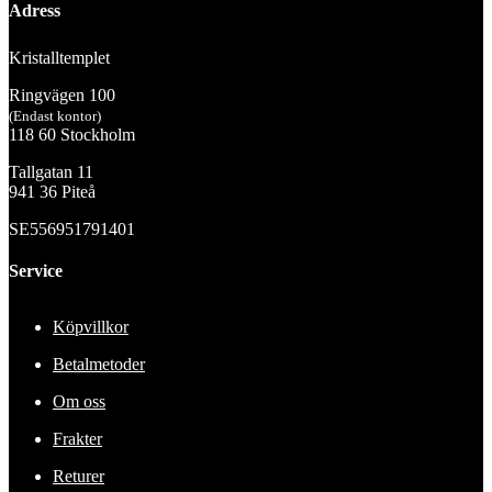
Adress
Kristalltemplet
Ringvägen 100
(Endast kontor)
118 60 Stockholm
Tallgatan 11
941 36 Piteå
SE556951791401
Service
Köpvillkor
Betalmetoder
Om oss
Frakter
Returer