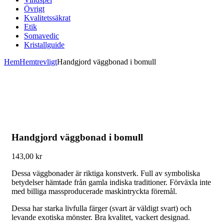
Övrigt
Kvalitetssäkrat
Etik
Somavedic
Kristallguide
Hem
Hemtrevligt
Handgjord väggbonad i bomull
Handgjord väggbonad i bomull
143,00
kr
Dessa väggbonader är riktiga konstverk. Full av symboliska
betydelser hämtade från gamla indiska traditioner. Förväxla inte
med billiga massproducerade maskintryckta föremål.
Dessa har starka livfulla färger (svart är väldigt svart) och
levande exotiska mönster. Bra kvalitet, vackert designad.