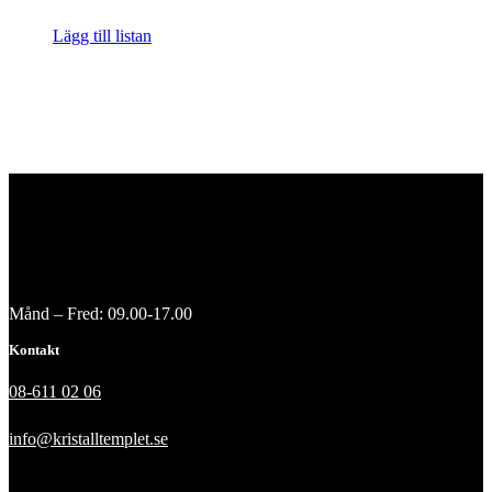
Lägg till listan
Månd – Fred: 09.00-17.00
Kontakt
08-611 02 06
info@kristalltemplet.se