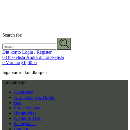
Search for:
Ditt konto
Login / Register
0
Önskelista
Ändra din önskelista
0
Varukorg
0,00
kr
Inga varor i kundkorgen
Huvudmeny
Ädelstenar
Aromaterapi & Dofter
Bad
Förpackningar
Hemtrevligt
Kläder & Textil
Klangskålar
Lampor