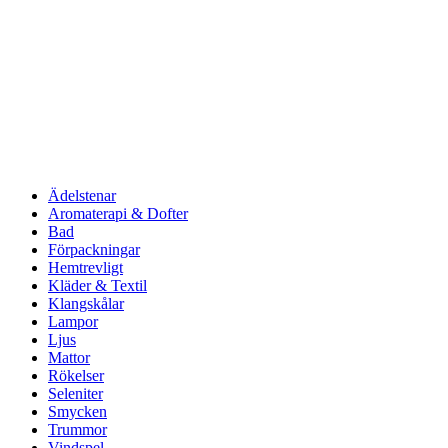
Ädelstenar
Aromaterapi & Dofter
Bad
Förpackningar
Hemtrevligt
Kläder & Textil
Klangskålar
Lampor
Ljus
Mattor
Rökelser
Seleniter
Smycken
Trummor
Vindspel