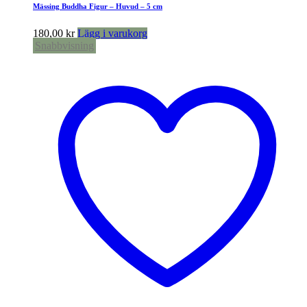
Mässing Buddha Figur – Huvud – 5 cm
180,00
kr
Lägg i varukorg
Snabbvisning