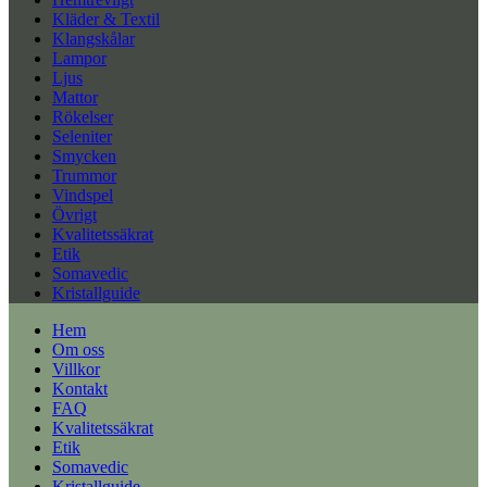
Kläder & Textil
Klangskålar
Lampor
Ljus
Mattor
Rökelser
Seleniter
Smycken
Trummor
Vindspel
Övrigt
Kvalitetssäkrat
Etik
Somavedic
Kristallguide
Hem
Om oss
Villkor
Kontakt
FAQ
Kvalitetssäkrat
Etik
Somavedic
Kristallguide