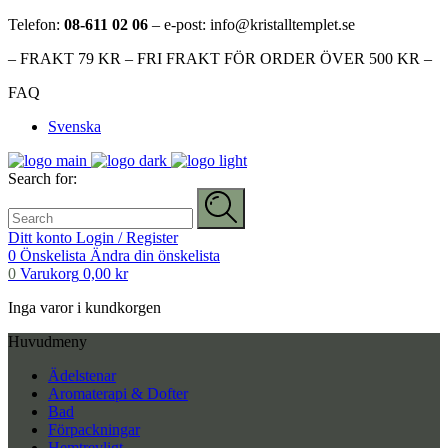
Telefon:
08-611 02 06
– e-post: info@kristalltemplet.se
– FRAKT 79 KR – FRI FRAKT FÖR ORDER ÖVER 500 KR –
FAQ
Svenska
Search for:
Ditt konto
Login / Register
0
Önskelista
Ändra din önskelista
0
Varukorg
0,00
kr
Inga varor i kundkorgen
Huvudmeny
Ädelstenar
Aromaterapi & Dofter
Bad
Förpackningar
Hemtrevligt