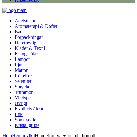
Ädelstenar
Aromaterapi & Dofter
Bad
Förpackningar
Hemtrevligt
Kläder & Textil
Klangskålar
Lampor
Ljus
Mattor
Rökelser
Seleniter
Smycken
Trummor
Vindspel
Övrigt
Kvalitetssäkrat
Etik
Somavedic
Kristallguide
Hem
Hemtrevligt
Handgjord väggbonad i bomull