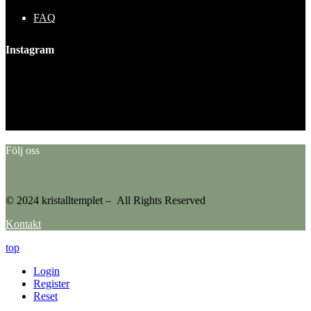
FAQ
Instagram
This error message is only visible to WordPress admins
Error: No feed found.
Please go to the Instagram Feed settings page to create a feed.
Följ oss
© 2024 kristalltemplet – All Rights Reserved
Kontakt
top
Login
Register
Reset