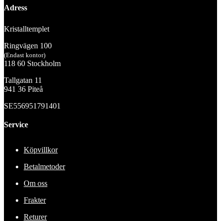
Adress
Kristalltemplet
Ringvägen 100
(Endast kontor)
118 60 Stockholm
Tallgatan 11
941 36 Piteå
SE556951791401
Service
Köpvillkor
Betalmetoder
Om oss
Frakter
Returer