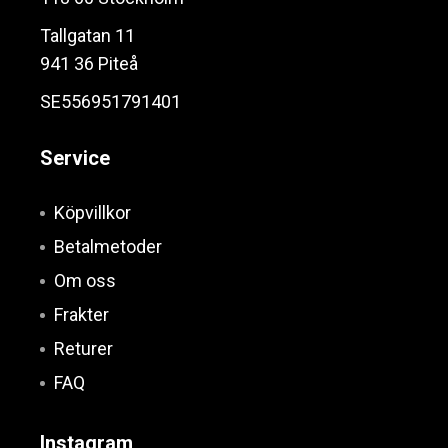
Tallgatan 11
941 36 Piteå
SE556951791401
Service
Köpvillkor
Betalmetoder
Om oss
Frakter
Returer
FAQ
Instagram