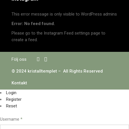
This error message is only visible to WordPress admins
Error: No feed found.
Please go to the Instagram Feed settings page to
create a feed.
Följ oss
© 2024 kristalltemplet – All Rights Reserved
Kontakt
Login
Register
Reset
Username
*