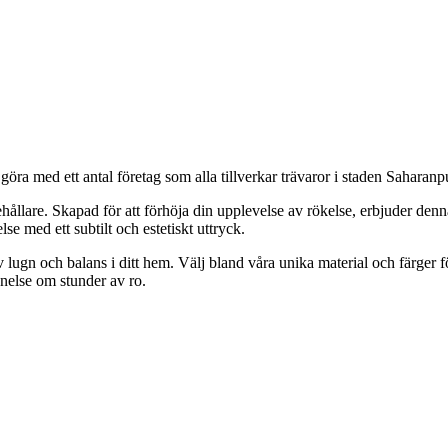
 göra med ett antal företag som alla tillverkar trävaror i staden Saharanp
ållare. Skapad för att förhöja din upplevelse av rökelse, erbjuder denn
se med ett subtilt och estetiskt uttryck.
 lugn och balans i ditt hem. Välj bland våra unika material och färger för
nnelse om stunder av ro.