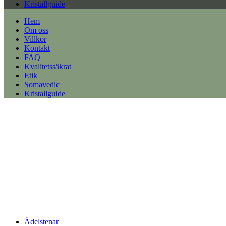
Kristallguide
Hem
Om oss
Villkor
Kontakt
FAQ
Kvalitetssäkrat
Etik
Somavedic
Kristallguide
Ädelstenar