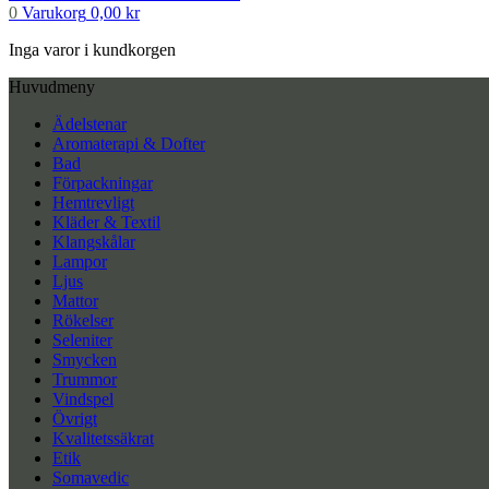
0
Varukorg
0,00
kr
Inga varor i kundkorgen
Huvudmeny
Ädelstenar
Aromaterapi & Dofter
Bad
Förpackningar
Hemtrevligt
Kläder & Textil
Klangskålar
Lampor
Ljus
Mattor
Rökelser
Seleniter
Smycken
Trummor
Vindspel
Övrigt
Kvalitetssäkrat
Etik
Somavedic