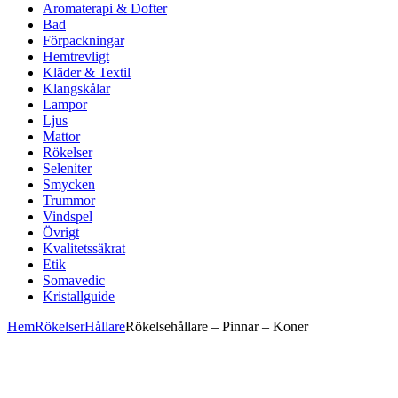
Aromaterapi & Dofter
Bad
Förpackningar
Hemtrevligt
Kläder & Textil
Klangskålar
Lampor
Ljus
Mattor
Rökelser
Seleniter
Smycken
Trummor
Vindspel
Övrigt
Kvalitetssäkrat
Etik
Somavedic
Kristallguide
Hem
Rökelser
Hållare
Rökelsehållare – Pinnar – Koner