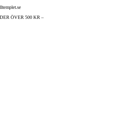
lltemplet.se
RDER ÖVER 500 KR –