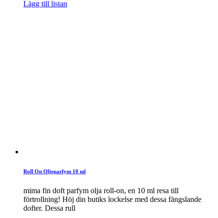
Lägg till listan
Roll On Oljeparfym 10 ml
mima fin doft parfym olja roll-on, en 10 ml resa till
förtrollning! Höj din butiks lockelse med dessa fängslande
dofter. Dessa rull