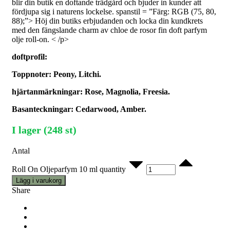
blir din butik en doftande trädgård och bjuder in kunder att
fördjupa sig i naturens lockelse. spanstil = ”Färg: RGB (75, 80,
88);”> Höj din butiks erbjudanden och locka din kundkrets
med den fängslande charm av chloe de rosor fin doft parfym
olje roll-on.
< /p>
doftprofil:
Toppnoter: Peony, Litchi.
hjärtanmärkningar: Rose, Magnolia, Freesia.
Basanteckningar: Cedarwood, Amber.
I lager (248 st)
Antal
Roll On Oljeparfym 10 ml quantity
Lägg i varukorg
Share