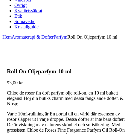
Övrigt
Kvalitetssäkrat
Etik
Somavedic
Kristallguide
Hem
Aromaterapi & Dofter
Parfym
Roll On Oljeparfym 10 ml
Roll On Oljeparfym 10 ml
93,00
kr
Chloe de rosor fin doft parfym olje roll-on, en 10 ml bukett
elegans! Höj din butiks charm med dessa fängslande dofter. &
Nbsp;
Varje 10ml-rullning är En portal till en värld där essensen av
rosor släpper ut i varje droppe. Dessa dofter är inte bara dofter;
De är viskningar av naturens skönhet och sofistikering. Med
grossisten Chloe de Roses Fine Fragrance Parfym Oil Roll-On