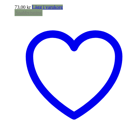
73,00
kr
Lägg i varukorg
Snabbvisning