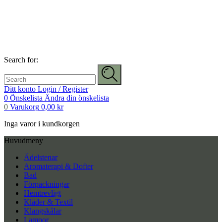
Search for:
Ditt konto
Login / Register
0
Önskelista
Ändra din önskelista
0
Varukorg
0,00
kr
Inga varor i kundkorgen
Huvudmeny
Ädelstenar
Aromaterapi & Dofter
Bad
Förpackningar
Hemtrevligt
Kläder & Textil
Klangskålar
Lampor