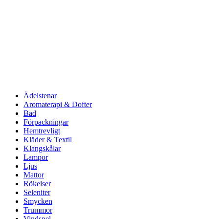
Ädelstenar
Aromaterapi & Dofter
Bad
Förpackningar
Hemtrevligt
Kläder & Textil
Klangskålar
Lampor
Ljus
Mattor
Rökelser
Seleniter
Smycken
Trummor
Vindspel