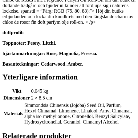
doftande trädgård och bjuder in kunder att fördjupa sig i naturens
lockelse. spanstil = ”Färg: RGB (75, 80, 88);”> Höj din butiks
erbjudanden och locka din kundkrets med den fängslande charm av
chloe de rosor fin doft parfym olje roll-on.
< /p>
doftprofil:
Toppnoter: Peony, Litchi.
hjärtanmärkningar: Rose, Magnolia, Freesia.
Basanteckningar: Cedarwood, Amber.
Ytterligare information
Vikt
0,045 kg
Dimensioner
2 × 8,5 cm
Simmondsia Chinensis (Jojoba) Seed Oil, Parfum,
Hexyl Cinnamal, Limonene, Linalool, Amyl Cinnamal,
Materials
alpha iso-methylionone, Citronellol, Benzyl Salicylate,
Hydroxycitronellal, Geraniol, Cinnamyl Alcohol
Relaterade produkter