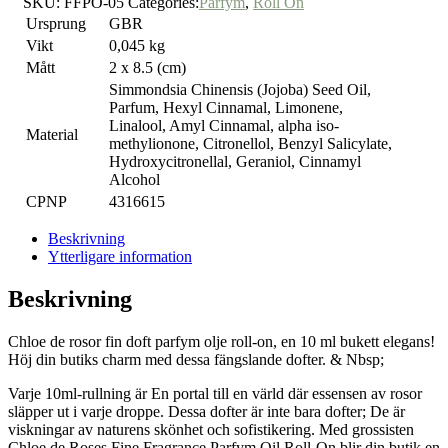
SKU:
FFPO-05
Categories:
Parfym
,
Roll On
Ursprung
GBR
Vikt
0,045 kg
Mått
2 x 8.5 (cm)
Simmondsia Chinensis (Jojoba) Seed Oil,
Parfum, Hexyl Cinnamal, Limonene,
Linalool, Amyl Cinnamal, alpha iso-
Material
methylionone, Citronellol, Benzyl Salicylate,
Hydroxycitronellal, Geraniol, Cinnamyl
Alcohol
CPNP
4316615
Beskrivning
Ytterligare information
Beskrivning
Chloe de rosor fin doft parfym olje roll-on, en 10 ml bukett elegans!
Höj din butiks charm med dessa fängslande dofter. & Nbsp;
Varje 10ml-rullning är En portal till en värld där essensen av rosor
släpper ut i varje droppe. Dessa dofter är inte bara dofter; De är
viskningar av naturens skönhet och sofistikering. Med grossisten
Chloe de Roses Fine Fragrance Parfym Oil Roll-On blir din butik en