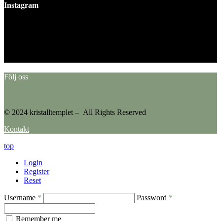
Instagram
This error message is only visible to WordPress admins
Error: No feed found.
Please go to the Instagram Feed settings page to create a feed.
Följ oss
© 2024 kristalltemplet – All Rights Reserved
Kontakt
top
Login
Register
Reset
Username
*
Password
*
Remember me