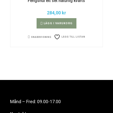
Fengshui ett set naturlig kvarts
284,00
kr
LÄGG I VARUKORG
LÄGG TILL LISTAN
SNABBVISNING
Månd – Fred: 09.00-17.00