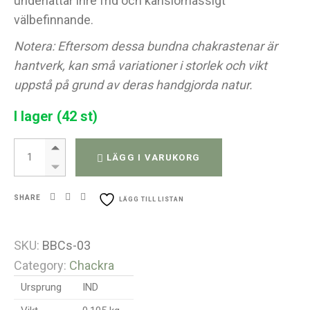
underlättar inre frid och känslomässigt
välbefinnande.
Notera: Eftersom dessa bundna chakrastenar är
hantverk, kan små variationer i storlek och vikt
uppstå på grund av deras handgjorda natur.
I lager (42 st)
Chakra Hearts 45-60mm quantity
LÄGG I VARUKORG
SHARE
LÄGG TILL LISTAN
SKU:
BBCs-03
Category:
Chackra
Ursprung
IND