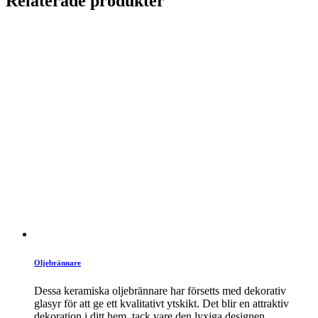
Relaterade produkter
Oljebrännare
Dessa keramiska oljebrännare har försetts med dekorativ
glasyr för att ge ett kvalitativt ytskikt. Det blir en attraktiv
dekoration i ditt hem, tack vare den lyxiga designen.