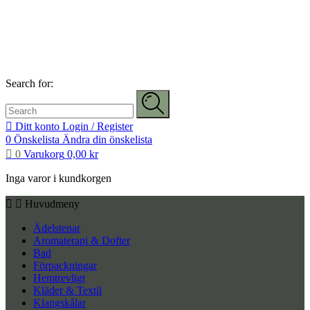
Search for:
Ditt konto
Login / Register
0
Önskelista
Ändra din önskelista
0
Varukorg
0,00
kr
Inga varor i kundkorgen
Huvudmeny
Ädelstenar
Aromaterapi & Dofter
Bad
Förpackningar
Hemtrevligt
Kläder & Textil
Klangskålar