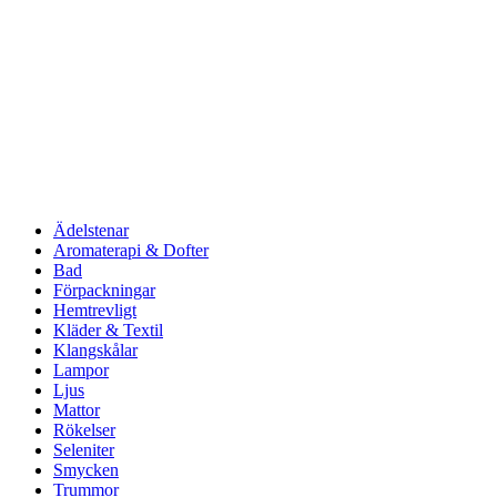
Ädelstenar
Aromaterapi & Dofter
Bad
Förpackningar
Hemtrevligt
Kläder & Textil
Klangskålar
Lampor
Ljus
Mattor
Rökelser
Seleniter
Smycken
Trummor