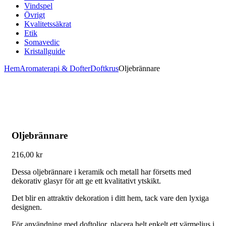
Vindspel
Övrigt
Kvalitetssäkrat
Etik
Somavedic
Kristallguide
Hem
Aromaterapi & Dofter
Doftkrus
Oljebrännare
Oljebrännare
216,00
kr
Dessa oljebrännare i keramik och metall har försetts med
dekorativ glasyr för att ge ett kvalitativt ytskikt.
Det blir en attraktiv dekoration i ditt hem, tack vare den lyxiga
designen.
För användning med doftoljor, placera helt enkelt ett värmeljus i