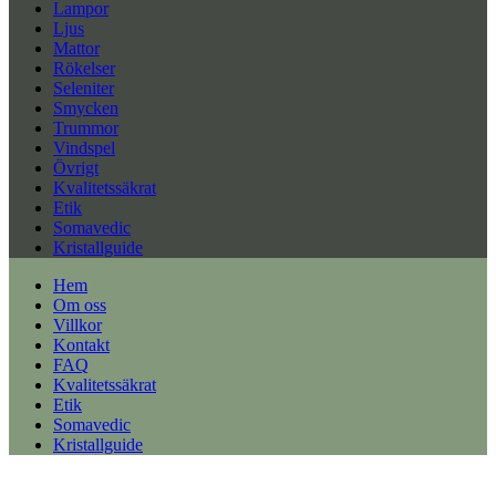
Lampor
Ljus
Mattor
Rökelser
Seleniter
Smycken
Trummor
Vindspel
Övrigt
Kvalitetssäkrat
Etik
Somavedic
Kristallguide
Hem
Om oss
Villkor
Kontakt
FAQ
Kvalitetssäkrat
Etik
Somavedic
Kristallguide