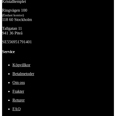
Kristalltemplet
Ringvägen 100
(Endast kontor)
118 60 Stockholm
Tallgatan 11
941 36 Piteå
SE556951791401
Service
Köpvillkor
Betalmetoder
Om oss
Frakter
Returer
FAQ