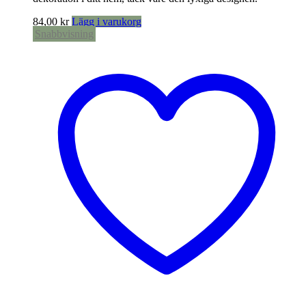
84,00
kr
Lägg i varukorg
Snabbvisning