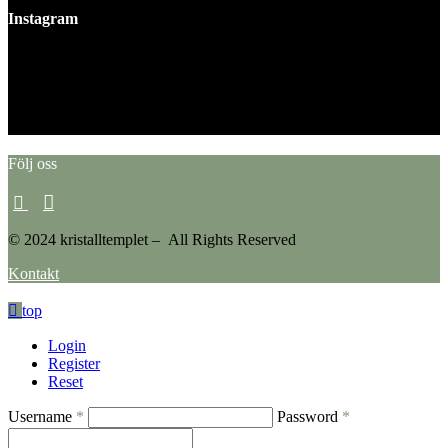
Instagram
This error message is only visible to WordPress admins
Error: No feed found.
Please go to the Instagram Feed settings page to create a feed.
Följ oss
© 2024 kristalltemplet – All Rights Reserved
Kontakt
top
Login
Register
Reset
Username
*
Password
*