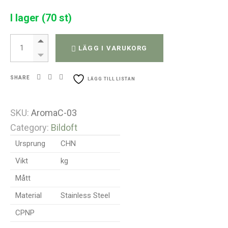
I lager (70 st)
Bildofts Kit - Livsblomma - 30mm quantity
LÄGG I VARUKORG
SHARE
LÄGG TILL LISTAN
SKU:
AromaC-03
Category:
Bildoft
Ursprung
CHN
Vikt
kg
Mått
Material
Stainless Steel
CPNP