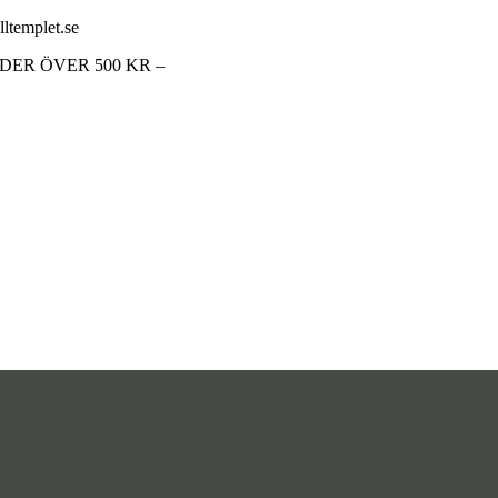
lltemplet.se
RDER ÖVER 500 KR –