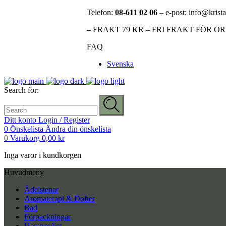
Telefon:
08-611 02 06
– e-post: info@krista
– FRAKT 79 KR – FRI FRAKT FÖR O
FAQ
Svenska
Search for:
Ditt konto
Login / Register
0
Önskelista
Ändra din önskelista
0
Varukorg
0,00
kr
Inga varor i kundkorgen
Huvudmeny
Ädelstenar
Aromaterapi & Dofter
Bad
Förpackningar
Hemtrevligt