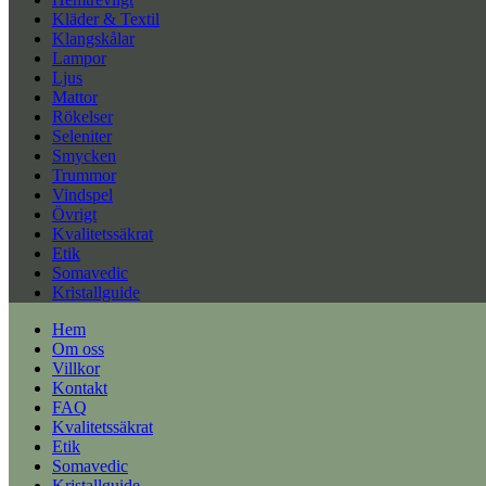
Kläder & Textil
Klangskålar
Lampor
Ljus
Mattor
Rökelser
Seleniter
Smycken
Trummor
Vindspel
Övrigt
Kvalitetssäkrat
Etik
Somavedic
Kristallguide
Hem
Om oss
Villkor
Kontakt
FAQ
Kvalitetssäkrat
Etik
Somavedic
Kristallguide