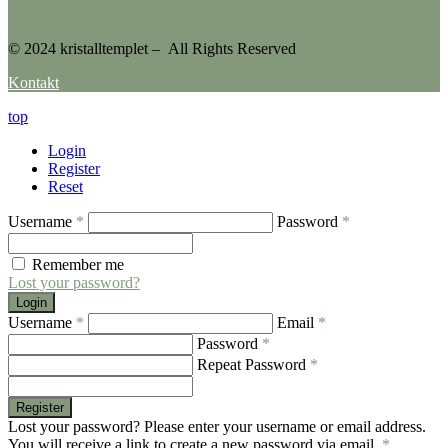
© 2024 kristalltemplet – All Rights Reserved
Kontakt
top
Login
Register
Reset
Username
*
Password
*
Remember me
Lost your password?
Login
Username
*
Email
*
Password
*
Repeat Password
*
Register
Lost your password? Please enter your username or email address.
You will receive a link to create a new password via email.
*