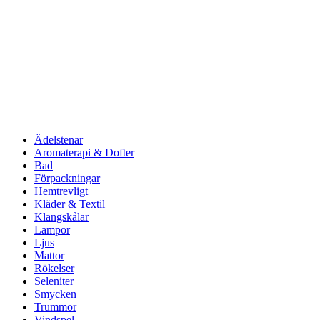
Ädelstenar
Aromaterapi & Dofter
Bad
Förpackningar
Hemtrevligt
Kläder & Textil
Klangskålar
Lampor
Ljus
Mattor
Rökelser
Seleniter
Smycken
Trummor
Vindspel