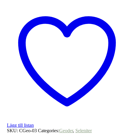
Lägg till listan
SKU:
CGeo-03
Categories:
Geoder
,
Seleniter