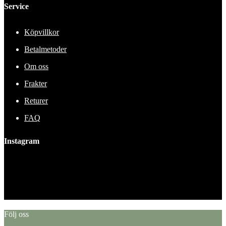
Service
Köpvillkor
Betalmetoder
Om oss
Frakter
Returer
FAQ
Instagram
This error message is only visible to WordPress admins
Error: No feed found.
Please go to the Instagram Feed settings page to create a feed.
Följ oss