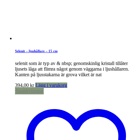
Selenit – ljushållare – 15 cm
selenit som är typ av & nbsp; genomskinlig kristall tillåter
ljusets låga att flimra något genom väggarna i ljushållaren.
Kanten på ljusstakarna är grova vilket är nat
394,00
kr
Lägg i varukorg
Snabbvisning