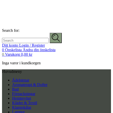
Search for:
Ditt konto
Login / Register
0
Önskelista
Ändra din önskelista
0
Varukorg
0,00
kr
Inga varor i kundkorgen
Huvudmeny
Ädelstenar
Aromaterapi & Dofter
Bad
Förpackningar
Hemtrevligt
Kläder & Textil
Klangskålar
Lampor