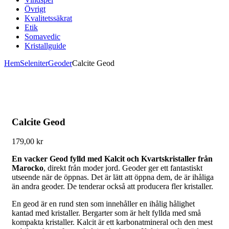
Övrigt
Kvalitetssäkrat
Etik
Somavedic
Kristallguide
Hem
Seleniter
Geoder
Calcite Geod
Calcite Geod
179,00
kr
En vacker Geod fylld med Kalcit och Kvartskristaller från
Marocko
, direkt från moder jord. Geoder ger ett fantastiskt
utseende när de öppnas. Det är lätt att öppna dem, de är ihåliga
än andra geoder. De tenderar också att producera fler kristaller.
En geod är en rund sten som innehåller en ihålig hålighet
kantad med kristaller. Bergarter som är helt fyllda med små
kompakta kristaller. Kalcit är ett karbonatmineral och den mest