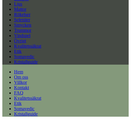
Ljus
Mattor
Rökelser
Seleniter
Smycken
Trummor
Vindspel
Övrigt
Kvalitetssäkrat
Etik
Somavedic
Kristallguide
Hem
Om oss
Villkor
Kontakt
FAQ
Kvalitetssäkrat
Etik
Somavedic
Kristallguide