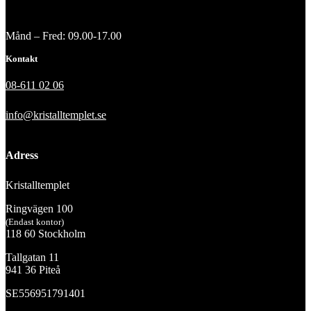
Månd – Fred: 09.00-17.00
Kontakt
08-611 02 06
info@kristalltemplet.se
Adress
Kristalltemplet
Ringvägen 100
(Endast kontor)
118 60 Stockholm
Tallgatan 11
941 36 Piteå
SE556951791401