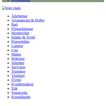
Ädelstenar
Aromaterapi & Dofter
Bad
Förpackningar
Hemtrevligt
Kläder & Textil
Klangskålar
Lampor
Ljus
Mattor
Rökelser
Seleniter
Smycken
Trummor
Vindspel
Övrigt
Kvalitetssäkrat
Etik
Somavedic
Kristallguide