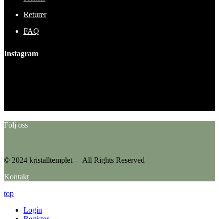
Returer
FAQ
Instagram
This error message is only visible to WordPress admins
Error: No feed found.
Please go to the Instagram Feed settings page to create a feed.
Följ oss
© 2024 kristalltemplet – All Rights Reserved
Kontakt
top
Login
Register