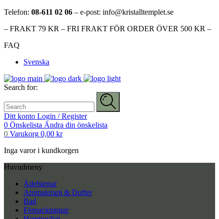
Telefon:
08-611 02 06
– e-post: info@kristalltemplet.se
– FRAKT 79 KR – FRI FRAKT FÖR ORDER ÖVER 500 KR –
FAQ
Svenska
Search for:
Ditt konto
Login / Register
0
Önskelista
Ändra din önskelista
0
Varukorg
0,00
kr
Inga varor i kundkorgen
Huvudmeny
Ädelstenar
Aromaterapi & Dofter
Bad
Förpackningar
Hemtrevligt