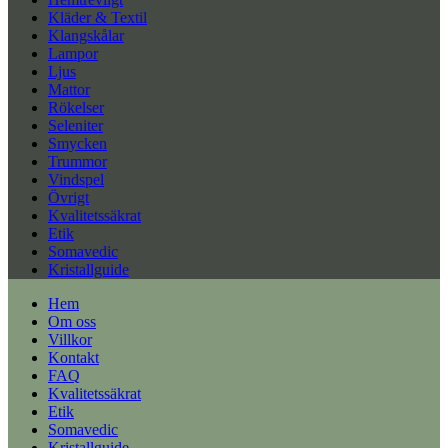
Kläder & Textil
Klangskålar
Lampor
Ljus
Mattor
Rökelser
Seleniter
Smycken
Trummor
Vindspel
Övrigt
Kvalitetssäkrat
Etik
Somavedic
Kristallguide
Hem
Om oss
Villkor
Kontakt
FAQ
Kvalitetssäkrat
Etik
Somavedic
Kristallguide