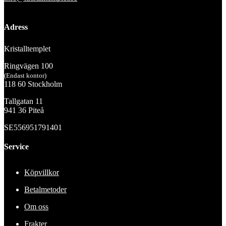
Adress
Kristalltemplet
Ringvägen 100
(Endast kontor)
118 60 Stockholm
Tallgatan 11
941 36 Piteå
SE556951791401
Service
Köpvillkor
Betalmetoder
Om oss
Frakter