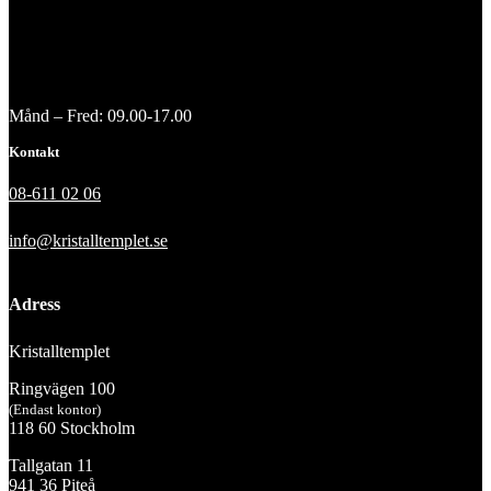
Månd – Fred: 09.00-17.00
Kontakt
08-611 02 06
info@kristalltemplet.se
Adress
Kristalltemplet
Ringvägen 100
(Endast kontor)
118 60 Stockholm
Tallgatan 11
941 36 Piteå