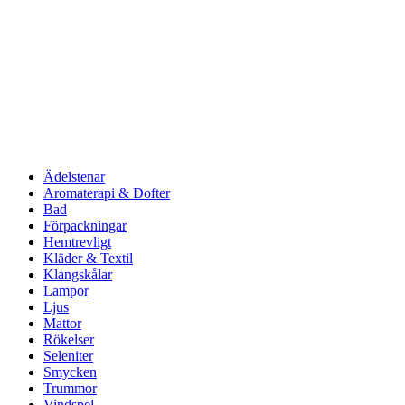
Ädelstenar
Aromaterapi & Dofter
Bad
Förpackningar
Hemtrevligt
Kläder & Textil
Klangskålar
Lampor
Ljus
Mattor
Rökelser
Seleniter
Smycken
Trummor
Vindspel