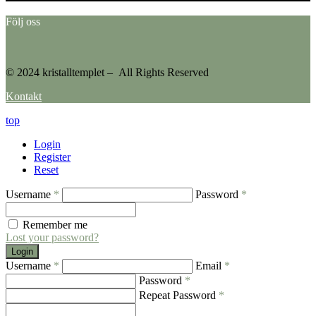
Följ oss
© 2024 kristalltemplet – All Rights Reserved
Kontakt
top
Login
Register
Reset
Username
*
Password
*
Remember me
Lost your password?
Login
Username
*
Email
*
Password
*
Repeat Password
*