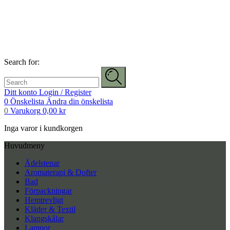
Search for:
Ditt konto
Login / Register
0
Önskelista
Ändra din önskelista
0
Varukorg
0,00
kr
Inga varor i kundkorgen
Huvudmeny
Ädelstenar
Aromaterapi & Dofter
Bad
Förpackningar
Hemtrevligt
Kläder & Textil
Klangskålar
Lampor