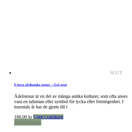
SLUT
6 stora afrikanska stenar – Grå agat
Ädelstenar är en del av många antika kulturer, som ofta anses
vara en talisman eller symbol för lycka eller förmögenhet. I
tusentals år har de gjorts till r
180,00
kr
Lägg i varukorg
Snabbvisning