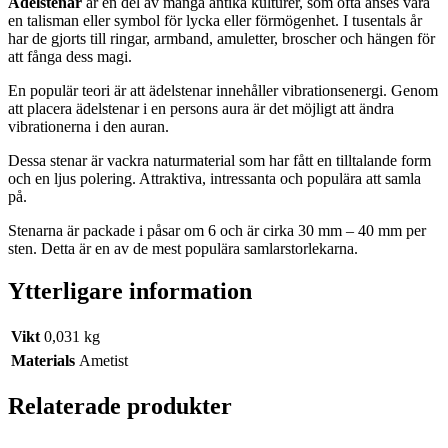
Ädelstenar
är en del av många antika kulturer, som ofta anses vara
en talisman eller symbol för lycka eller förmögenhet. I tusentals år
har de gjorts till ringar, armband, amuletter, broscher och hängen för
att fånga dess magi.
En populär teori är att ädelstenar innehåller vibrationsenergi. Genom
att placera ädelstenar i en persons aura är det möjligt att ändra
vibrationerna i den auran.
Dessa stenar är vackra naturmaterial som har fått en tilltalande form
och en ljus polering. Attraktiva, intressanta och populära att samla
på.
Stenarna är packade i påsar om 6 och är cirka 30 mm – 40 mm per
sten. Detta är en av de mest populära samlarstorlekarna.
Ytterligare information
Vikt
0,031 kg
Materials
Ametist
Relaterade produkter