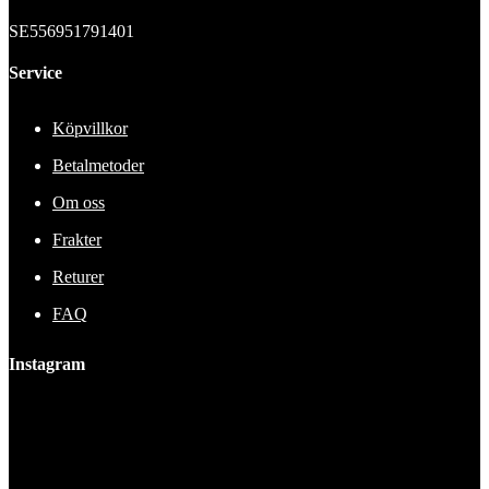
SE556951791401
Service
Köpvillkor
Betalmetoder
Om oss
Frakter
Returer
FAQ
Instagram
This error message is only visible to WordPress admins
Error: No feed found.
Please go to the Instagram Feed settings page to create a feed.