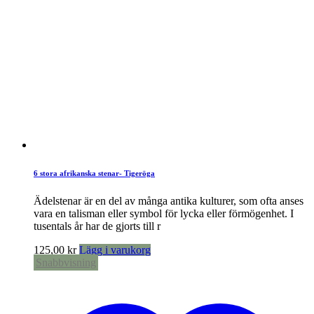
6 stora afrikanska stenar- Tigeröga
Ädelstenar är en del av många antika kulturer, som ofta anses
vara en talisman eller symbol för lycka eller förmögenhet. I
tusentals år har de gjorts till r
125,00
kr
Lägg i varukorg
Snabbvisning