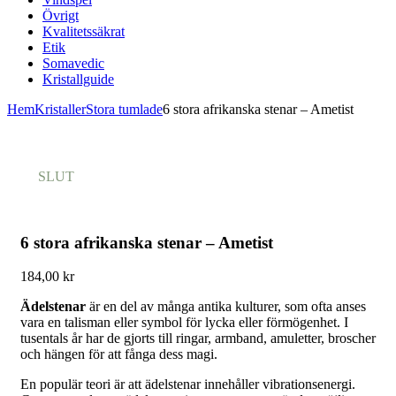
Övrigt
Kvalitetssäkrat
Etik
Somavedic
Kristallguide
Hem
Kristaller
Stora tumlade
6 stora afrikanska stenar – Ametist
SLUT
6 stora afrikanska stenar – Ametist
184,00
kr
Ädelstenar
är en del av många antika kulturer, som ofta anses
vara en talisman eller symbol för lycka eller förmögenhet. I
tusentals år har de gjorts till ringar, armband, amuletter, broscher
och hängen för att fånga dess magi.
En populär teori är att ädelstenar innehåller vibrationsenergi.