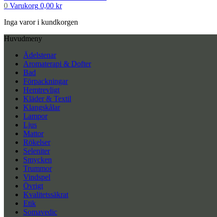
0
Varukorg
0,00
kr
Inga varor i kundkorgen
Huvudmeny
Ädelstenar
Aromaterapi & Dofter
Bad
Förpackningar
Hemtrevligt
Kläder & Textil
Klangskålar
Lampor
Ljus
Mattor
Rökelser
Seleniter
Smycken
Trummor
Vindspel
Övrigt
Kvalitetssäkrat
Etik
Somavedic