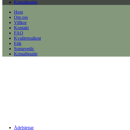
Kristallguide
Hem
Om oss
Villkor
Kontakt
FAQ
Kvalitetssäkrat
Etik
Somavedic
Kristallguide
Ädelstenar