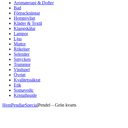
Aromaterapi & Dofter
Bad
Förpackningar
Hemtrevligt
Kläder & Textil
Klangskålar
Lampor
Ljus
Mattor
Rökelser
Seleniter
Smycken
Trummor
Vindspel
Övrigt
Kvalitetssäkrat
Etik
Somavedic
Kristallguide
Hem
Pendlar
Special
Pendel – Grön kvarts