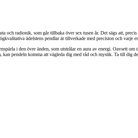
gruta och radionik, som går tillbaka över sex tusen år. Det sägs att, prec
gkvalitativa ädelstens pendlar är tillverkade med precision och varje ens
spärla i den övre änden, som utstrålar en aura av energi. Oavsett om du 
ådom, kan pendeln komma att vägleda dig med råd och mystik. Ta till dig