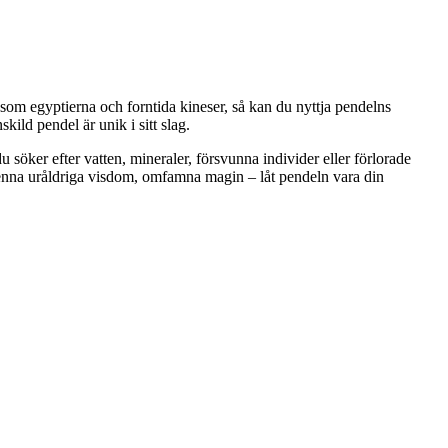
is som egyptierna och forntida kineser, så kan du nyttja pendelns
kild pendel är unik i sitt slag.
söker efter vatten, mineraler, försvunna individer eller förlorade
 denna uråldriga visdom, omfamna magin – låt pendeln vara din