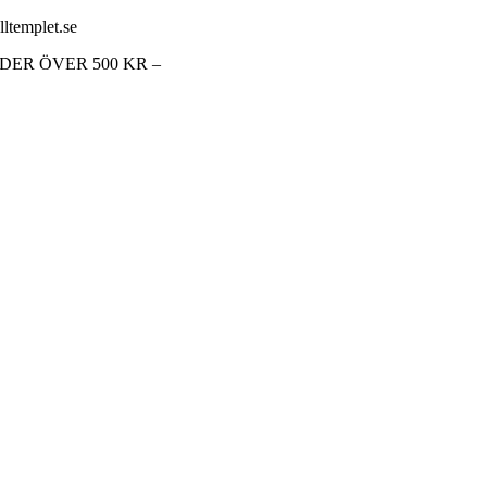
lltemplet.se
RDER ÖVER 500 KR –