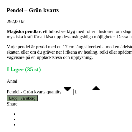
Pendel – Grön kvarts
292,00
kr
Magiska pendlar
, ett tidlöst verktyg med rötter i historien om sla
mystiska kraft för att låsa upp dess mångsidiga möjligheter. Dessa hö
Varje pendel är prydd med en 17 cm lång silverkedja med en ädelsten
skatter, eller om du gräver ner i rikena av healing, reiki eller sp
vägvisare på en upptäcktsresa och upplysning.
I lager (35 st)
Antal
Pendel - Grön kvarts quantity
Lägg i varukorg
Share