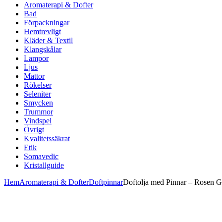
Aromaterapi & Dofter
Bad
Förpackningar
Hemtrevligt
Kläder & Textil
Klangskålar
Lampor
Ljus
Mattor
Rökelser
Seleniter
Smycken
Trummor
Vindspel
Övrigt
Kvalitetssäkrat
Etik
Somavedic
Kristallguide
Hem
Aromaterapi & Dofter
Doftpinnar
Doftolja med Pinnar – Rosen 