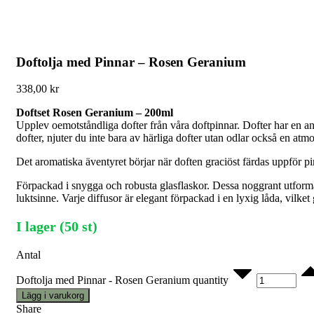
Doftolja med Pinnar – Rosen Geranium
338,00
kr
Doftset Rosen Geranium – 200ml
Upplev oemotståndliga dofter från våra doftpinnar. Dofter har en a
dofter, njuter du inte bara av härliga dofter utan odlar också en atm
Det aromatiska äventyret börjar när doften graciöst färdas uppför p
Förpackad i snygga och robusta glasflaskor. Dessa noggrant utformade
luktsinne. Varje diffusor är elegant förpackad i en lyxig låda, vilket 
I lager (50 st)
Antal
Doftolja med Pinnar - Rosen Geranium quantity
Lägg i varukorg
Share