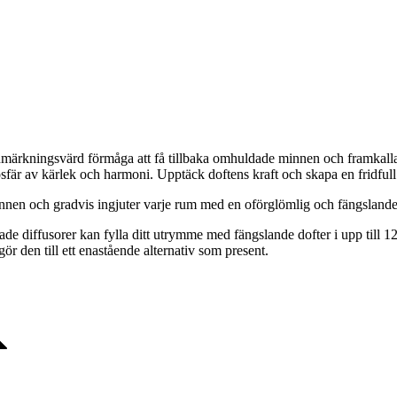
nmärkningsvärd förmåga att få tillbaka omhuldade minnen och framkalla 
osfär av kärlek och harmoni. Upptäck doftens kraft och skapa en fridfull a
innen och gradvis ingjuter varje rum med en oförglömlig och fängslande
 diffusorer kan fylla ditt utrymme med fängslande dofter i upp till 12 v
gör den till ett enastående alternativ som present.