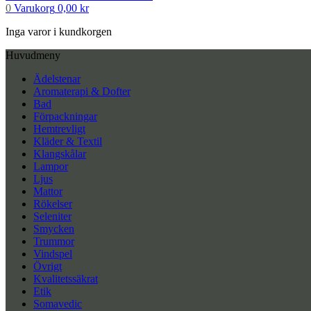
0
Varukorg
0,00
kr
Inga varor i kundkorgen
Huvudmeny
Ädelstenar
Aromaterapi & Dofter
Bad
Förpackningar
Hemtrevligt
Kläder & Textil
Klangskålar
Lampor
Ljus
Mattor
Rökelser
Seleniter
Smycken
Trummor
Vindspel
Övrigt
Kvalitetssäkrat
Etik
Somavedic