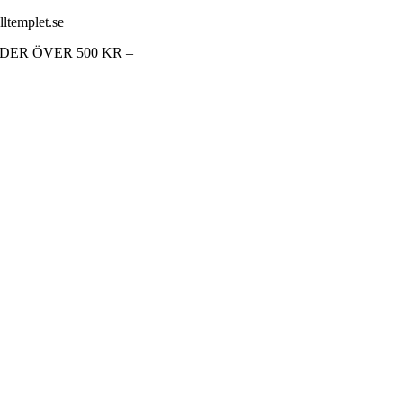
lltemplet.se
RDER ÖVER 500 KR –