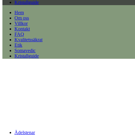
Kristallguide
Hem
Om oss
Villkor
Kontakt
FAQ
Kvalitetssäkrat
Etik
Somavedic
Kristallguide
Ädelstenar