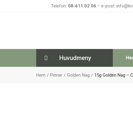
Telefon:
08-611 02 06
– e-post: info@kri
Huvudmeny
He
Hem
Pinnar
Golden Nag
15g Golden Nag – 