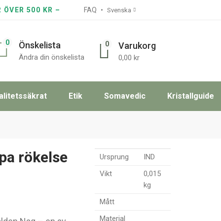
R ÖVER 500 KR –
FAQ
Svenska
0
0
Önskelista
Varukorg
Ändra din önskelista
0,00
kr
alitetssäkrat
Etik
Somavedic
Kristallguide
pa rökelse
Ursprung
IND
Vikt
0,015
kg
Mått
Material