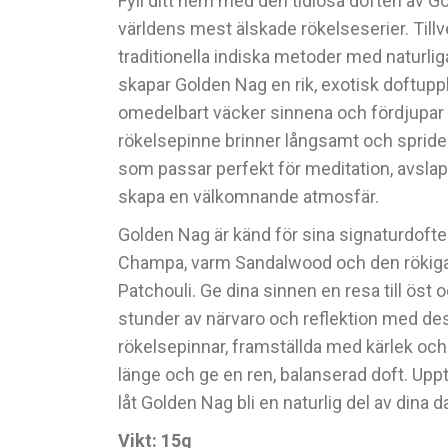
Fyll ditt hem med den tidlösa doften av G
världens mest älskade rökelseserier. Tillv
traditionella indiska metoder med naturlig
skapar Golden Nag en rik, exotisk doftup
omedelbart väcker sinnena och fördjupar
rökelsepinne brinner långsamt och sprider 
som passar perfekt för meditation, avslappn
skapa en välkomnande atmosfär.
Golden Nag är känd för sina signaturdofte
Champa, varm Sandalwood och den rökig
Patchouli. Ge dina sinnen en resa till öst 
stunder av närvaro och reflektion med des
rökelsepinnar, framställda med kärlek och 
länge och ge en ren, balanserad doft. Uppt
låt Golden Nag bli en naturlig del av dina da
Vikt: 15g