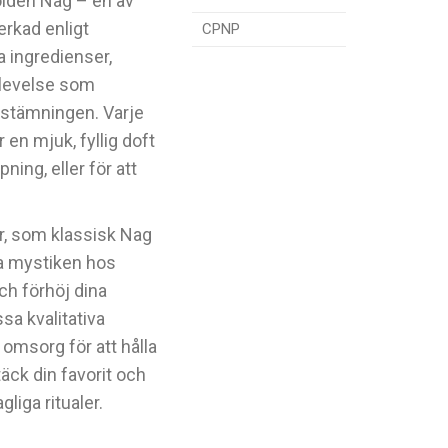
olden Nag – en av
erkad enligt
CPNP
a ingredienser,
plevelse som
 stämningen. Varje
en mjuk, fyllig doft
ing, eller för att
r, som klassisk Nag
a mystiken hos
och förhöj dina
sa kvalitativa
omsorg för att hålla
äck din favorit och
gliga ritualer.