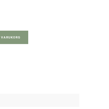
kelse quantity
I VARUKORG