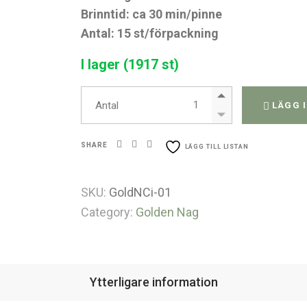
Brinntid: ca 30 min/pinne
Antal: 15 st/förpackning
I lager (1917 st)
15g Golden Nag - Champa rö
Antal
LÄGG 
SHARE
LÄGG TILL LISTAN
SKU:
GoldNCi-01
Category:
Golden Nag
Ytterligare information