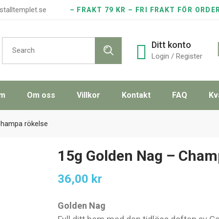
stalltemplet.se
– FRAKT 79 KR – FRI FRAKT FÖR ORDE
Search
Ditt konto
for:
Login / Register
m
Om oss
Villkor
Kontakt
FAQ
Kv
Champa rökelse
15g Golden Nag – Cham
36,00
kr
Golden Nag