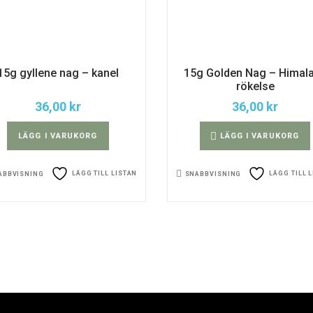
15g gyllene nag – kanel
15g Golden Nag – Himal
rökelse
36,00
kr
36,00
kr
LÄGG I VARUKORG
LÄGG I VARUKORG
LÄGG TILL LISTAN
LÄGG TILL 
ABBVISNING
SNABBVISNING