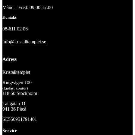
Månd – Fred: 09.00-17.00
Kontakt
08-611 02 06
info@kristalltemplet.se
Adress
Kristalltemplet
Ringvägen 100
(Endast kontor)
118 60 Stockholm
Tallgatan 11
941 36 Piteå
SE556951791401
Service