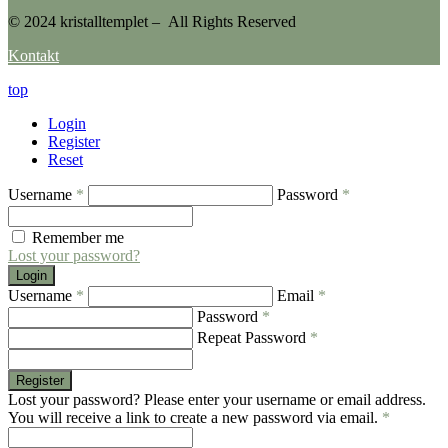
© 2024 kristalltemplet – All Rights Reserved
Kontakt
top
Login
Register
Reset
Username
*
Password
*
Remember me
Lost your password?
Login
Username
*
Email
*
Password
*
Repeat Password
*
Register
Lost your password? Please enter your username or email address.
You will receive a link to create a new password via email.
*