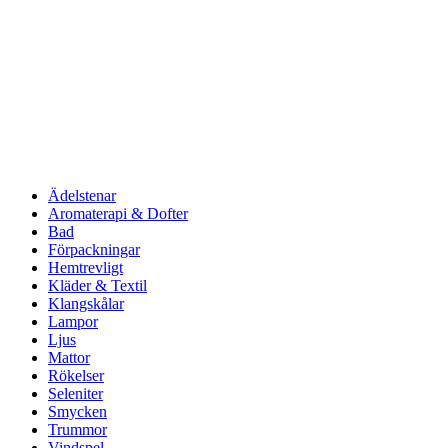
Ädelstenar
Aromaterapi & Dofter
Bad
Förpackningar
Hemtrevligt
Kläder & Textil
Klangskålar
Lampor
Ljus
Mattor
Rökelser
Seleniter
Smycken
Trummor
Vindspel