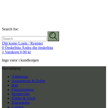
Search for:
Ditt konto
Login / Register
0
Önskelista
Ändra din önskelista
0
Varukorg
0,00
kr
Inga varor i kundkorgen
Huvudmeny
Ädelstenar
Aromaterapi & Dofter
Bad
Förpackningar
Hemtrevligt
Kläder & Textil
Klangskålar
Lampor