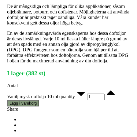
De är mångsidiga och lämpliga för olika applikationer, såsom
oljebrännare, potpurri och doftstenar. Möjligheterna att använda
doftoljor är praktiskt taget oändliga. Våra kunder har
konsekvent gett dessa oljor höga betyg.
En av de anmärkningsvärda egenskaperna hos dessa doftoljor
är deras livslängd. Varje 10 ml flaska håller längre på grund av
att den späds med en annan olja gjord av dipropylenglykol
(DPG). DPG fungerar som en bärarolja som hjälper till att
förbättra effektiviteten hos doftoljorna. Genom att tillsätta DPG
i oljan får du maximerad användning av din doftolja.
I lager (382 st)
Antal
Vanilj mysk doftolja 10 ml quantity
Lägg i varukorg
Share