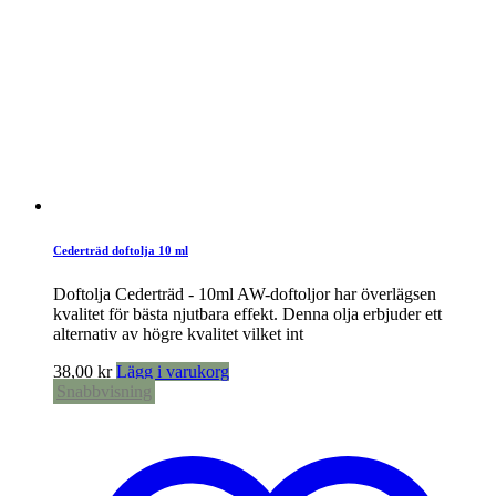
Cederträd doftolja 10 ml
Doftolja Cederträd - 10ml AW-doftoljor har överlägsen
kvalitet för bästa njutbara effekt. Denna olja erbjuder ett
alternativ av högre kvalitet vilket int
38,00
kr
Lägg i varukorg
Snabbvisning