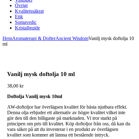
Övrigt
Kvalitetssäkrat
Etik
Somavedic
Kristallguide
Hem
Aromaterapi & Dofter
Ancient Wisdom
Vanilj mysk doftolja 10
ml
Vanilj mysk doftolja 10 ml
38,00
kr
Doftolja Vanilj mysk 10ml
AW-doftoljor har överlägsen kvalitet för bästa njutbara effekt.
Denna olja erbjuder ett alternativ av högre kvalitet vilket inte
gör den till den billigaste på marknaden. Vi tror starkt på
principen om pris till kvalitet. Köp doftoljor från oss, då kan du
vara säker på att du investerar i en produkt av överlägsen
kvalitet som kommer att lämna ett bestående intryck.