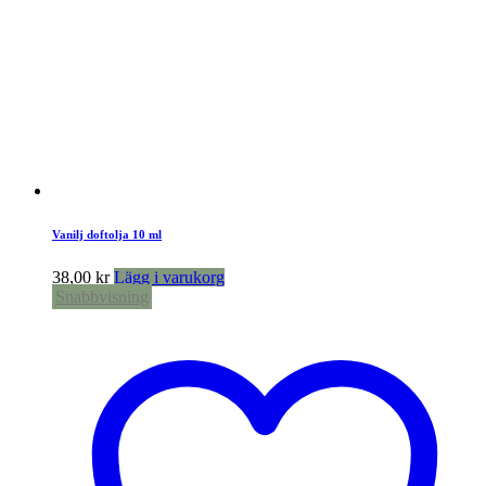
Vanilj doftolja 10 ml
38,00
kr
Lägg i varukorg
Snabbvisning