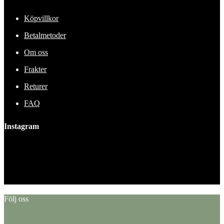
Köpvillkor
Betalmetoder
Om oss
Frakter
Returer
FAQ
Instagram
This error message is only visible to WordPress admins
Error: No feed found.
Please go to the Instagram Feed settings page to create a feed.
Följ oss