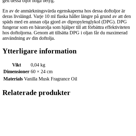
gett dessa oljor höga betyg.
En av de anmärkningsvärda egenskaperna hos dessa doftoljor är
deras livslängd. Varje 10 ml flaska håller längre på grund av att den
späds med en annan olja gjord av dipropylenglykol (DPG). DPG
fungerar som en bärarolja som hjälper till att förbättra effektiviteten
hos doftoljorna. Genom att tillsätta DPG i oljan får du maximerad
användning av din doftolja.
Ytterligare information
Vikt
0,04 kg
Dimensioner
60 × 24 cm
Materials
Vanilla Musk Fragrance Oil
Relaterade produkter