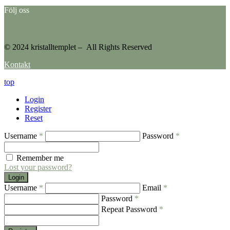
Följ oss
© 2024 kristalltemplet – All Rights Reserved
Kontakt
top
Login
Register
Reset
Username
*
Password
*
Remember me
Lost your password?
Login
Username
*
Email
*
Password
*
Repeat Password
*