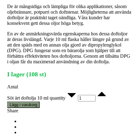
De är mångsidiga och lämpliga för olika applikationer, såsom
oljebrännare, potpurri och doftstenar. Möjligheterna att använda
doftoljor är praktiskt taget oändliga. Våra kunder har
konsekvent gett dessa oljor höga betyg.
En av de anmärkningsvärda egenskaperna hos dessa doftoljor
är deras livslängd. Varje 10 ml flaska håller längre på grund av
att den späds med en annan olja gjord av dipropylenglykol
(DPG). DPG fungerar som en bärarolja som hjälper till att
förbättra effektiviteten hos doftoljorna. Genom att tillsätta DPG
i oljan får du maximerad användning av din doftolja.
I lager (108 st)
Antal
Söt ärt doftolja 10 ml quantity
Lägg i varukorg
Share