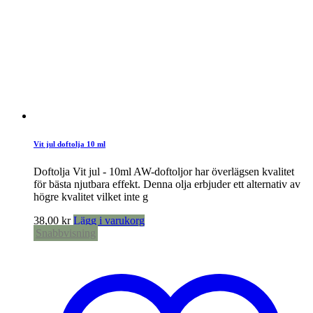
Vit jul doftolja 10 ml
Doftolja Vit jul - 10ml AW-doftoljor har överlägsen kvalitet
för bästa njutbara effekt. Denna olja erbjuder ett alternativ av
högre kvalitet vilket inte g
38,00
kr
Lägg i varukorg
Snabbvisning