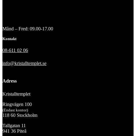
Månd – Fred: 09.00-17.00
Kontakt
08-611 02 06
info@kristalltemplet.se
Adress
Kristalltemplet
Ringvägen 100
(Endast kontor)
118 60 Stockholm
Tallgatan 11
941 36 Piteå