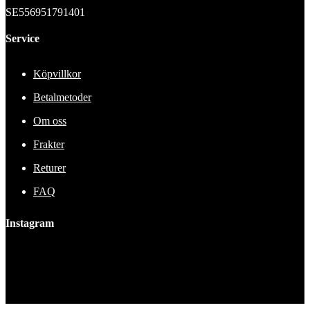
SE556951791401
Service
Köpvillkor
Betalmetoder
Om oss
Frakter
Returer
FAQ
Instagram
This error message is only visible to WordPress admins
Error: No feed found.
Please go to the Instagram Feed settings page to create a feed.