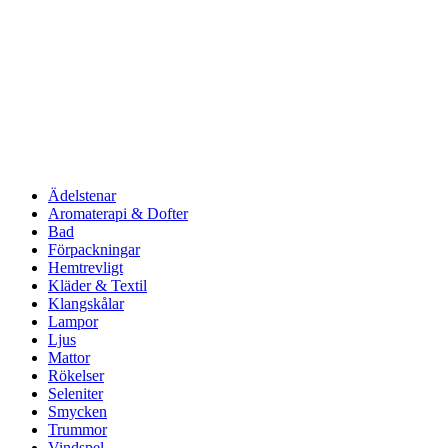
Ädelstenar
Aromaterapi & Dofter
Bad
Förpackningar
Hemtrevligt
Kläder & Textil
Klangskålar
Lampor
Ljus
Mattor
Rökelser
Seleniter
Smycken
Trummor
Vindspel