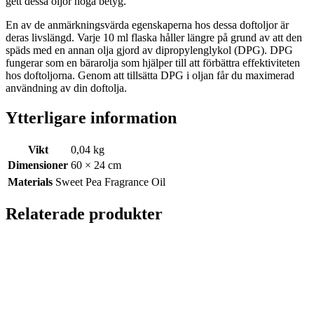
gett dessa oljor höga betyg.
En av de anmärkningsvärda egenskaperna hos dessa doftoljor är
deras livslängd. Varje 10 ml flaska håller längre på grund av att den
späds med en annan olja gjord av dipropylenglykol (DPG). DPG
fungerar som en bärarolja som hjälper till att förbättra effektiviteten
hos doftoljorna. Genom att tillsätta DPG i oljan får du maximerad
användning av din doftolja.
Ytterligare information
Vikt
0,04 kg
Dimensioner
60 × 24 cm
Materials
Sweet Pea Fragrance Oil
Relaterade produkter