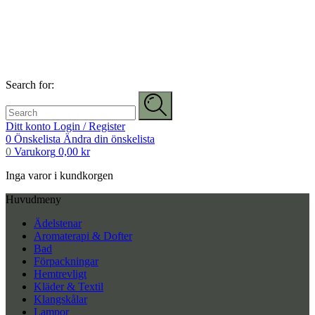
Search for:
Ditt konto
Login / Register
0
Önskelista
Ändra din önskelista
0
Varukorg
0,00
kr
Inga varor i kundkorgen
Huvudmeny
Ädelstenar
Aromaterapi & Dofter
Bad
Förpackningar
Hemtrevligt
Kläder & Textil
Klangskålar
Lampor