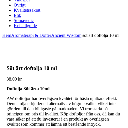
Övrigt
Kvalitetssäkrat
Etik
Somavedic
Kristallguide
Hem
Aromaterapi & Dofter
Ancient Wisdom
Söt ärt doftolja 10 ml
Söt ärt doftolja 10 ml
38,00
kr
Doftolja Söt ärta 10ml
AW-doftoljor har överlägsen kvalitet för bästa njutbara effekt.
Denna olja erbjuder ett alternativ av högre kvalitet vilket inte
gör den till den billigaste på marknaden. Vi tror starkt på
principen om pris till kvalitet. Köp doftoljor från oss, då kan du
vara säker på att du investerar i en produkt av överlägsen
kvalitet som kommer att lämna ett bestående intryck.