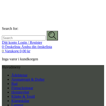
Search for:
Ditt konto
Login / Register
0
Önskelista
Ändra din önskelista
0
Varukorg
0,00
kr
Inga varor i kundkorgen
Huvudmeny
Ädelstenar
Aromaterapi & Dofter
Bad
Förpackningar
Hemtrevligt
Kläder & Textil
Klangskålar
Lampor