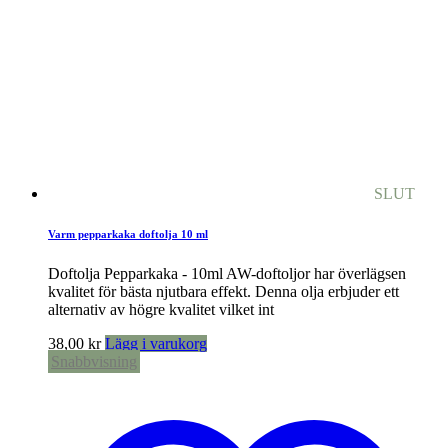
SLUT
Varm pepparkaka doftolja 10 ml
Doftolja Pepparkaka - 10ml AW-doftoljor har överlägsen
kvalitet för bästa njutbara effekt. Denna olja erbjuder ett
alternativ av högre kvalitet vilket int
38,00
kr
Lägg i varukorg
Snabbvisning