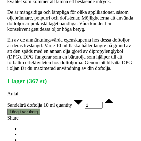
kvalitet som kommer att lämna ett bestående intryck.
De är mångsidiga och lämpliga för olika applikationer, såsom
oljebrännare, potpurri och doftstenar. Möjligheterna att använda
doftoljor är praktiskt taget oändliga. Våra kunder har
konsekvent gett dessa oljor höga betyg.
En av de anmärkningsvärda egenskaperna hos dessa doftoljor
är deras livslängd. Varje 10 ml flaska håller längre på grund av
att den späds med en annan olja gjord av dipropylenglykol
(DPG). DPG fungerar som en bärarolja som hjälper till att
förbättra effektiviteten hos doftoljorna. Genom att tillsätta DPG
i oljan får du maximerad användning av din doftolja.
I lager (367 st)
Antal
Sandelträ doftolja 10 ml quantity
Lägg i varukorg
Share