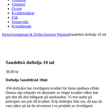
Vindspel
Övrigt
Kvalitetssäkrat
Etik
Somavedic
Kristallguide
Hem
Aromaterapi & Dofter
Ancient Wisdom
Sandelträ doftolja 10 ml
Sandelträ doftolja 10 ml
38,00
kr
Doftolja Sandelträd 10ml
AW-doftoljor har överlägsen kvalitet för bästa njutbara effekt.
Denna olja erbjuder ett alternativ av högre kvalitet vilket inte
gör den till den billigaste på marknaden. Vi tror starkt på
principen om pris till kvalitet. Köp doftoljor från oss, då kan du
vara säker på att du investerar i en produkt av överlägsen