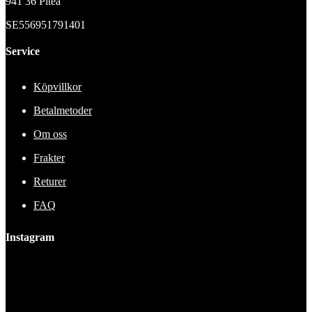
941 36 Piteå
SE556951791401
Service
Köpvillkor
Betalmetoder
Om oss
Frakter
Returer
FAQ
Instagram
This error message is only visible to WordPress admins
Error: No feed found.
Please go to the Instagram Feed settings page to create a feed.