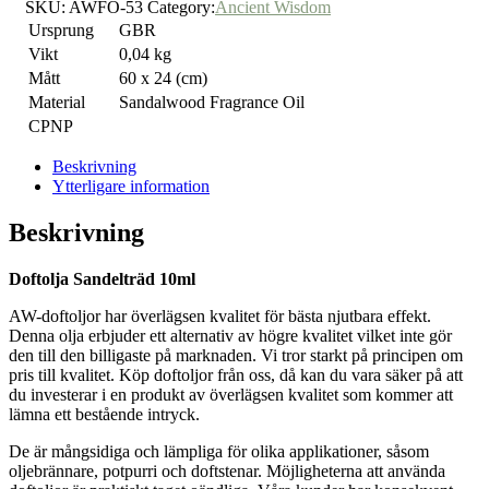
SKU:
AWFO-53
Category:
Ancient Wisdom
Ursprung
GBR
Vikt
0,04 kg
Mått
60 x 24 (cm)
Material
Sandalwood Fragrance Oil
CPNP
Beskrivning
Ytterligare information
Beskrivning
Doftolja Sandelträd 10ml
AW-doftoljor har överlägsen kvalitet för bästa njutbara effekt.
Denna olja erbjuder ett alternativ av högre kvalitet vilket inte gör
den till den billigaste på marknaden. Vi tror starkt på principen om
pris till kvalitet. Köp doftoljor från oss, då kan du vara säker på att
du investerar i en produkt av överlägsen kvalitet som kommer att
lämna ett bestående intryck.
De är mångsidiga och lämpliga för olika applikationer, såsom
oljebrännare, potpurri och doftstenar. Möjligheterna att använda