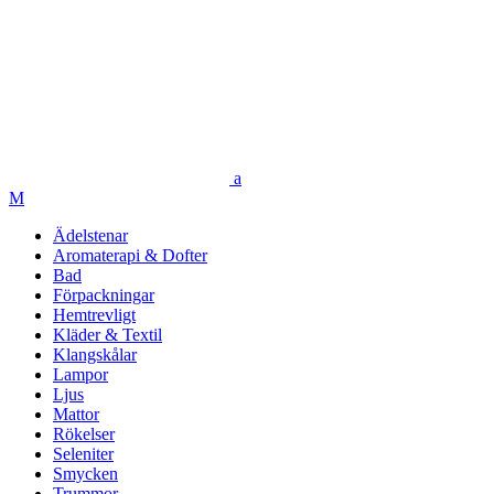
Ädelstenar
Aromaterapi & Dofter
Bad
Förpackningar
Hemtrevligt
Kläder & Textil
Klangskålar
Lampor
Ljus
Mattor
Rökelser
Seleniter
Smycken
Trummor