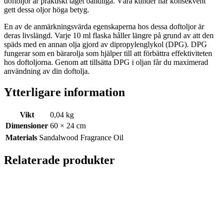
doftoljor är praktiskt taget oändliga. Våra kunder har konsekvent
gett dessa oljor höga betyg.
En av de anmärkningsvärda egenskaperna hos dessa doftoljor är
deras livslängd. Varje 10 ml flaska håller längre på grund av att den
späds med en annan olja gjord av dipropylenglykol (DPG). DPG
fungerar som en bärarolja som hjälper till att förbättra effektiviteten
hos doftoljorna. Genom att tillsätta DPG i oljan får du maximerad
användning av din doftolja.
Ytterligare information
Vikt
0,04 kg
Dimensioner
60 × 24 cm
Materials
Sandalwood Fragrance Oil
Relaterade produkter