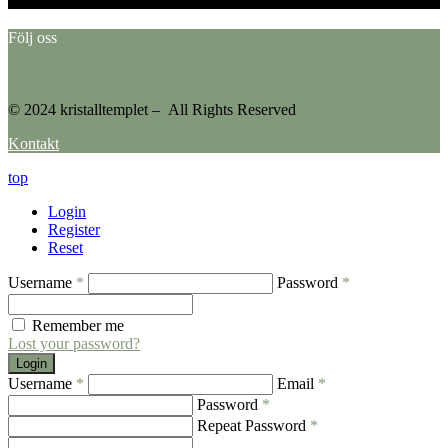
Följ oss
© 2024 kristalltemplet – All Rights Reserved
Kontakt
top
Login
Register
Reset
Username
*
Password
*
Remember me
Lost your password?
Login
Username
*
Email
*
Password
*
Repeat Password
*