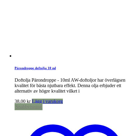
Pärondroppe doftolja 10 ml
Doftolja Pärondroppe - 10ml AW-doftoljor har överlägsen
kvalitet för bästa njutbara effekt. Denna olja erbjuder ett
alternativ av högre kvalitet vilket i
38,00
kr
Lägg i varukorg
Snabbvisning