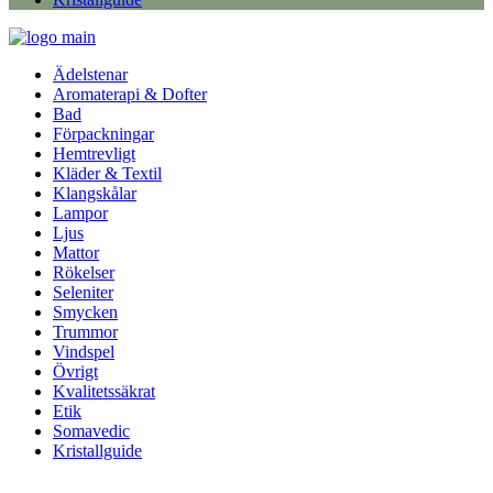
Ädelstenar
Aromaterapi & Dofter
Bad
Förpackningar
Hemtrevligt
Kläder & Textil
Klangskålar
Lampor
Ljus
Mattor
Rökelser
Seleniter
Smycken
Trummor
Vindspel
Övrigt
Kvalitetssäkrat
Etik
Somavedic
Kristallguide