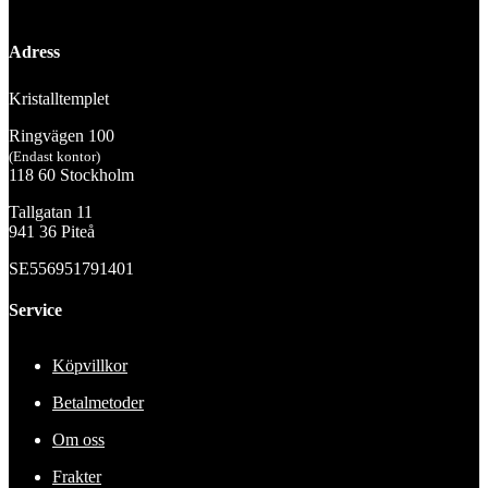
Adress
Kristalltemplet
Ringvägen 100
(Endast kontor)
118 60 Stockholm
Tallgatan 11
941 36 Piteå
SE556951791401
Service
Köpvillkor
Betalmetoder
Om oss
Frakter