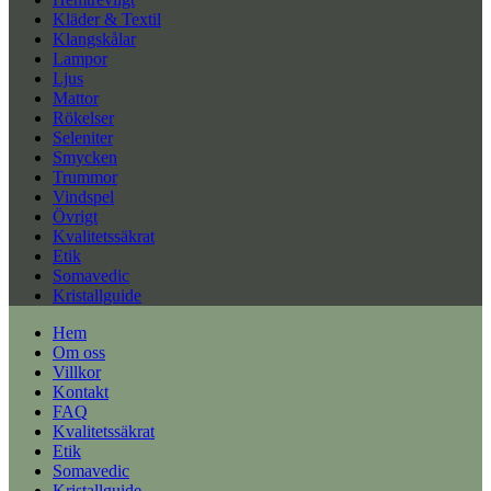
Kläder & Textil
Klangskålar
Lampor
Ljus
Mattor
Rökelser
Seleniter
Smycken
Trummor
Vindspel
Övrigt
Kvalitetssäkrat
Etik
Somavedic
Kristallguide
Hem
Om oss
Villkor
Kontakt
FAQ
Kvalitetssäkrat
Etik
Somavedic
Kristallguide