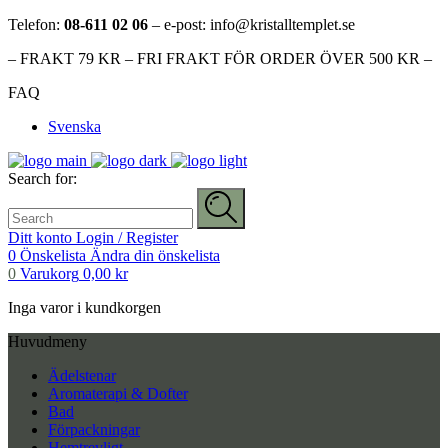
Telefon:
08-611 02 06
– e-post: info@kristalltemplet.se
– FRAKT 79 KR – FRI FRAKT FÖR ORDER ÖVER 500 KR –
FAQ
Svenska
Search for:
Ditt konto
Login / Register
0
Önskelista
Ändra din önskelista
0
Varukorg
0,00
kr
Inga varor i kundkorgen
Huvudmeny
Ädelstenar
Aromaterapi & Dofter
Bad
Förpackningar
Hemtrevligt