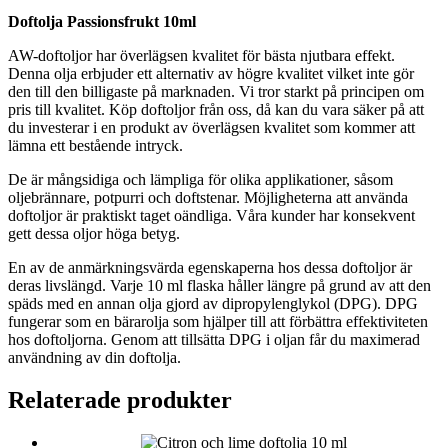
Doftolja Passionsfrukt 10ml
AW-doftoljor har överlägsen kvalitet för bästa njutbara effekt.
Denna olja erbjuder ett alternativ av högre kvalitet vilket inte gör
den till den billigaste på marknaden. Vi tror starkt på principen om
pris till kvalitet. Köp doftoljor från oss, då kan du vara säker på att
du investerar i en produkt av överlägsen kvalitet som kommer att
lämna ett bestående intryck.
De är mångsidiga och lämpliga för olika applikationer, såsom
oljebrännare, potpurri och doftstenar. Möjligheterna att använda
doftoljor är praktiskt taget oändliga. Våra kunder har konsekvent
gett dessa oljor höga betyg.
En av de anmärkningsvärda egenskaperna hos dessa doftoljor är
deras livslängd. Varje 10 ml flaska håller längre på grund av att den
späds med en annan olja gjord av dipropylenglykol (DPG). DPG
fungerar som en bärarolja som hjälper till att förbättra effektiviteten
hos doftoljorna. Genom att tillsätta DPG i oljan får du maximerad
användning av din doftolja.
Relaterade produkter