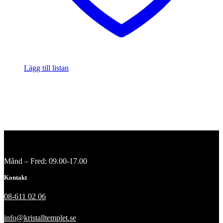
Lägg till listan
Månd – Fred: 09.00-17.00
Kontakt
08-611 02 06
info@kristalltemplet.se