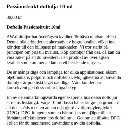
Passionsfrukt doftolja 10 ml
38,00
kr
Doftolja Passionsfrukt 10ml
AW-doftoljor har överlägsen kvalitet för bästa njutbara effekt.
Denna olja erbjuder ett alternativ av högre kvalitet vilket inte
gör den till den billigaste på marknaden. Vi tror starkt på
principen om pris till kvalitet. Köp doftoljor från oss, då kan du
vara säker på att du investerar i en produkt av överlägsen
kvalitet som kommer att lämna ett bestående intryck.
De är mångsidiga och lämpliga för olika applikationer, såsom
oljebrännare, potpurri och doftstenar. Möjligheterna att använda
doftoljor är praktiskt taget oändliga. Våra kunder har
konsekvent gett dessa oljor höga betyg.
En av de anmärkningsvärda egenskaperna hos dessa doftoljor
är deras livslängd. Varje 10 ml flaska håller längre på grund av
att den späds med en annan olja gjord av dipropylenglykol
(DPG). DPG fungerar som en bärarolja som hjälper till att
förbättra effektiviteten hos doftoljorna. Genom att tillsätta DPG
i oljan får du maximerad användning av din doftolja.