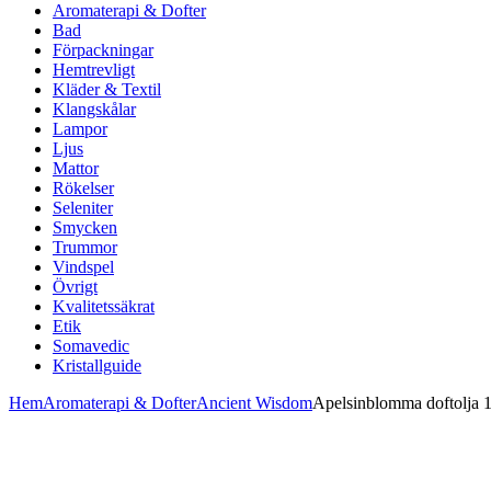
Aromaterapi & Dofter
Bad
Förpackningar
Hemtrevligt
Kläder & Textil
Klangskålar
Lampor
Ljus
Mattor
Rökelser
Seleniter
Smycken
Trummor
Vindspel
Övrigt
Kvalitetssäkrat
Etik
Somavedic
Kristallguide
Hem
Aromaterapi & Dofter
Ancient Wisdom
Apelsinblomma doftolja 