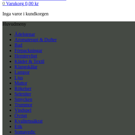
0
Varukorg
0,00
kr
Inga varor i kundkorgen
Huvudmeny
Ädelstenar
Aromaterapi & Dofter
Bad
Förpackningar
Hemtrevligt
Kläder & Textil
Klangskålar
Lampor
Ljus
Mattor
Rökelser
Seleniter
Smycken
Trummor
Vindspel
Övrigt
Kvalitetssäkrat
Etik
Somavedic