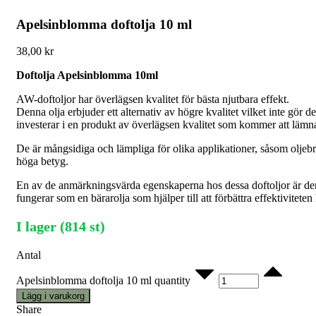
Apelsinblomma doftolja 10 ml
38,00
kr
Doftolja Apelsinblomma 10ml
AW-doftoljor har överlägsen kvalitet för bästa njutbara effekt.
Denna olja erbjuder ett alternativ av högre kvalitet vilket inte gör de
investerar i en produkt av överlägsen kvalitet som kommer att lämna
De är mångsidiga och lämpliga för olika applikationer, såsom oljebrä
höga betyg.
En av de anmärkningsvärda egenskaperna hos dessa doftoljor är der
fungerar som en bärarolja som hjälper till att förbättra effektivitet
I lager (814 st)
Antal
Apelsinblomma doftolja 10 ml quantity
Lägg i varukorg
Share