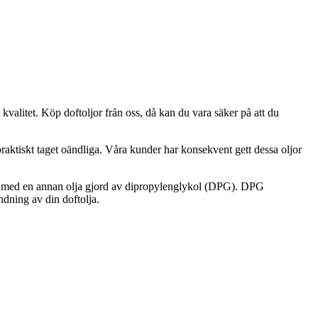
l kvalitet. Köp doftoljor från oss, då kan du vara säker på att du
praktiskt taget oändliga. Våra kunder har konsekvent gett dessa oljor
äds med en annan olja gjord av dipropylenglykol (DPG). DPG
ndning av din doftolja.