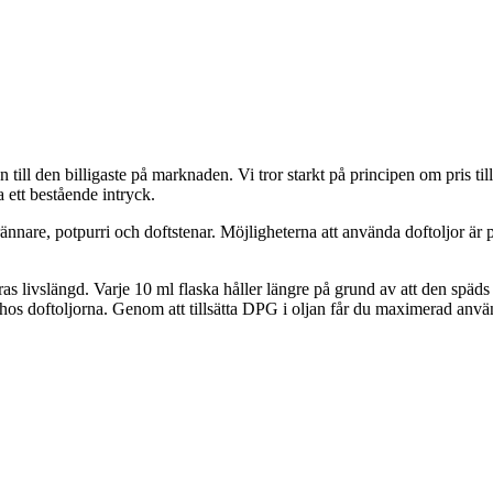
n till den billigaste på marknaden. Vi tror starkt på principen om pris til
 ett bestående intryck.
nnare, potpurri och doftstenar. Möjligheterna att använda doftoljor är 
as livslängd. Varje 10 ml flaska håller längre på grund av att den sp
en hos doftoljorna. Genom att tillsätta DPG i oljan får du maximerad anvä