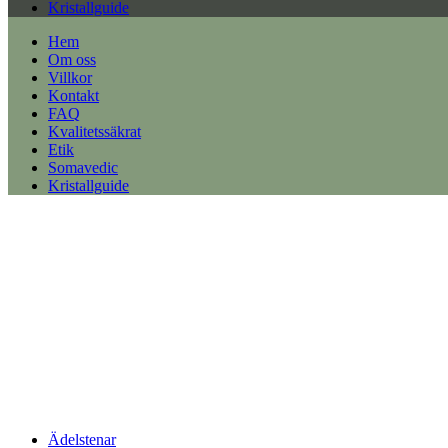
Kristallguide
Hem
Om oss
Villkor
Kontakt
FAQ
Kvalitetssäkrat
Etik
Somavedic
Kristallguide
Ädelstenar