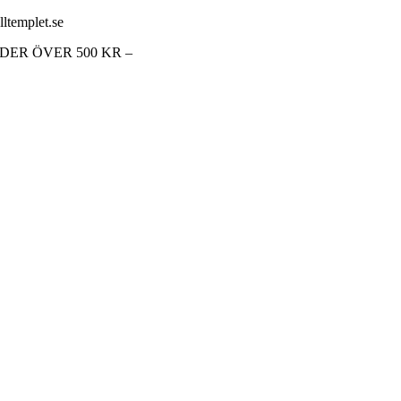
lltemplet.se
RDER ÖVER 500 KR –