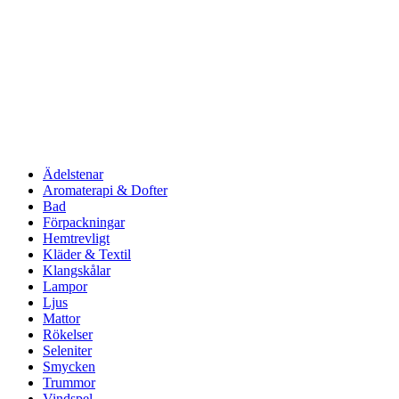
Ädelstenar
Aromaterapi & Dofter
Bad
Förpackningar
Hemtrevligt
Kläder & Textil
Klangskålar
Lampor
Ljus
Mattor
Rökelser
Seleniter
Smycken
Trummor
Vindspel