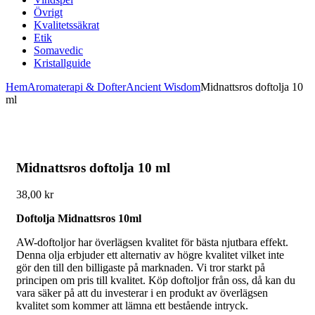
Övrigt
Kvalitetssäkrat
Etik
Somavedic
Kristallguide
Hem
Aromaterapi & Dofter
Ancient Wisdom
Midnattsros doftolja 10
ml
Midnattsros doftolja 10 ml
38,00
kr
Doftolja Midnattsros 10ml
AW-doftoljor har överlägsen kvalitet för bästa njutbara effekt.
Denna olja erbjuder ett alternativ av högre kvalitet vilket inte
gör den till den billigaste på marknaden. Vi tror starkt på
principen om pris till kvalitet. Köp doftoljor från oss, då kan du
vara säker på att du investerar i en produkt av överlägsen
kvalitet som kommer att lämna ett bestående intryck.