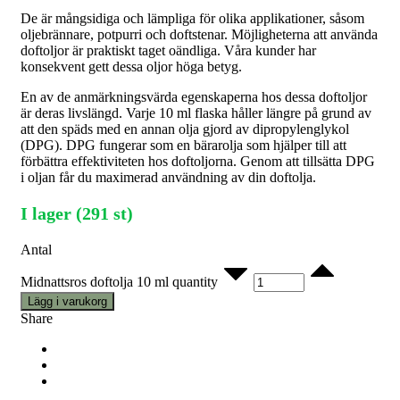
De är mångsidiga och lämpliga för olika applikationer, såsom
oljebrännare, potpurri och doftstenar. Möjligheterna att använda
doftoljor är praktiskt taget oändliga. Våra kunder har
konsekvent gett dessa oljor höga betyg.
En av de anmärkningsvärda egenskaperna hos dessa doftoljor
är deras livslängd. Varje 10 ml flaska håller längre på grund av
att den späds med en annan olja gjord av dipropylenglykol
(DPG). DPG fungerar som en bärarolja som hjälper till att
förbättra effektiviteten hos doftoljorna. Genom att tillsätta DPG
i oljan får du maximerad användning av din doftolja.
I lager (291 st)
Antal
Midnattsros doftolja 10 ml quantity
Lägg i varukorg
Share