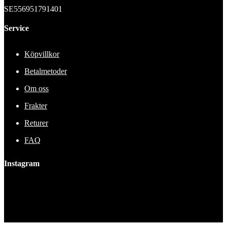
SE556951791401
Service
Köpvillkor
Betalmetoder
Om oss
Frakter
Returer
FAQ
Instagram
This error message is only visible to WordPress admins
Error: No feed found.
Please go to the Instagram Feed settings page to create a feed.