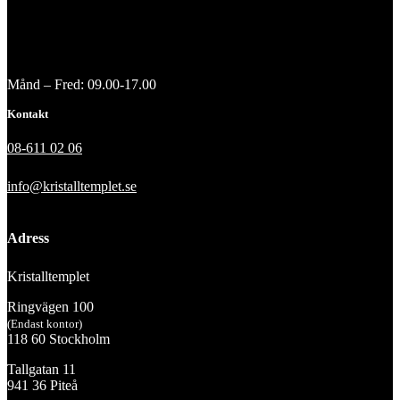
Månd – Fred: 09.00-17.00
Kontakt
08-611 02 06
info@kristalltemplet.se
Adress
Kristalltemplet
Ringvägen 100
(Endast kontor)
118 60 Stockholm
Tallgatan 11
941 36 Piteå