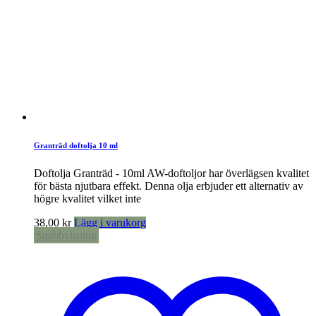
Granträd doftolja 10 ml
Doftolja Granträd - 10ml AW-doftoljor har överlägsen kvalitet
för bästa njutbara effekt. Denna olja erbjuder ett alternativ av
högre kvalitet vilket inte
38,00
kr
Lägg i varukorg
Snabbvisning