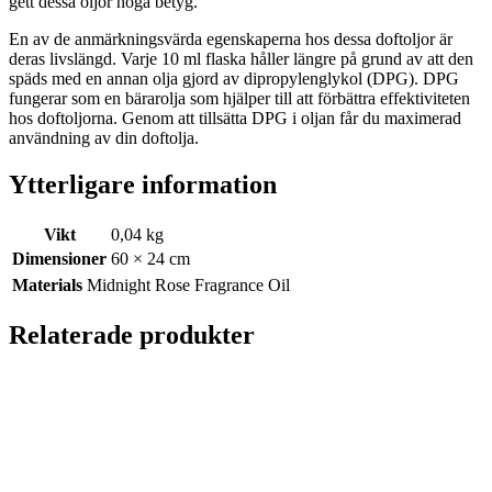
gett dessa oljor höga betyg.
En av de anmärkningsvärda egenskaperna hos dessa doftoljor är
deras livslängd. Varje 10 ml flaska håller längre på grund av att den
späds med en annan olja gjord av dipropylenglykol (DPG). DPG
fungerar som en bärarolja som hjälper till att förbättra effektiviteten
hos doftoljorna. Genom att tillsätta DPG i oljan får du maximerad
användning av din doftolja.
Ytterligare information
Vikt
0,04 kg
Dimensioner
60 × 24 cm
Materials
Midnight Rose Fragrance Oil
Relaterade produkter