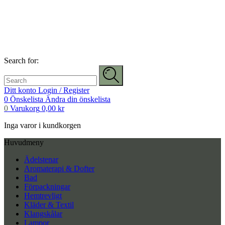
Search for:
Ditt konto
Login / Register
0
Önskelista
Ändra din önskelista
0
Varukorg
0,00
kr
Inga varor i kundkorgen
Huvudmeny
Ädelstenar
Aromaterapi & Dofter
Bad
Förpackningar
Hemtrevligt
Kläder & Textil
Klangskålar
Lampor