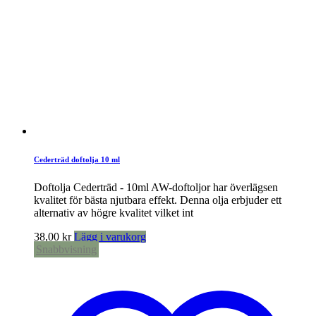
Cederträd doftolja 10 ml
Doftolja Cederträd - 10ml AW-doftoljor har överlägsen
kvalitet för bästa njutbara effekt. Denna olja erbjuder ett
alternativ av högre kvalitet vilket int
38,00
kr
Lägg i varukorg
Snabbvisning