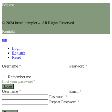
Följ oss
© 2024 kristalltemplet – All Rights Reserved
Kontakt
top
Login
Register
Reset
Username
*
Password
*
Remember me
Lost your password?
Login
Username
*
Email
*
Password
*
Repeat Password
*