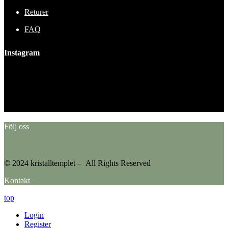
Returer
FAQ
Instagram
This error message is only visible to WordPress admins
Error: No feed found.
Please go to the Instagram Feed settings page to create a feed.
Följ oss
© 2024 kristalltemplet – All Rights Reserved
Kontakt
top
Login
Register