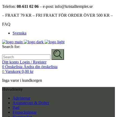
Telefon:
08-611 02 06
– e-post: info@kristalltemplet.se
– FRAKT 79 KR – FRI FRAKT FÖR ORDER ÖVER 500 KR –
FAQ
Svenska
Search for:
Ditt konto
Login / Register
0
Önskelista
Ändra din önskelista
0
Varukorg
0,00
kr
Inga varor i kundkorgen
Huvudmeny
Ädelstenar
Aromaterapi & Dofter
Bad
Förpackningar
Hemtrevligt