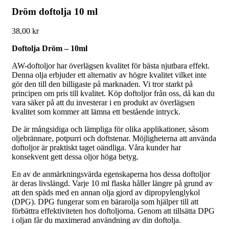
Dröm doftolja 10 ml
38,00
kr
Doftolja Dröm – 10ml
AW-doftoljor har överlägsen kvalitet för bästa njutbara effekt.
Denna olja erbjuder ett alternativ av högre kvalitet vilket inte
gör den till den billigaste på marknaden. Vi tror starkt på
principen om pris till kvalitet. Köp doftoljor från oss, då kan du
vara säker på att du investerar i en produkt av överlägsen
kvalitet som kommer att lämna ett bestående intryck.
De är mångsidiga och lämpliga för olika applikationer, såsom
oljebrännare, potpurri och doftstenar. Möjligheterna att använda
doftoljor är praktiskt taget oändliga. Våra kunder har
konsekvent gett dessa oljor höga betyg.
En av de anmärkningsvärda egenskaperna hos dessa doftoljor
är deras livslängd. Varje 10 ml flaska håller längre på grund av
att den späds med en annan olja gjord av dipropylenglykol
(DPG). DPG fungerar som en bärarolja som hjälper till att
förbättra effektiviteten hos doftoljorna. Genom att tillsätta DPG
i oljan får du maximerad användning av din doftolja.