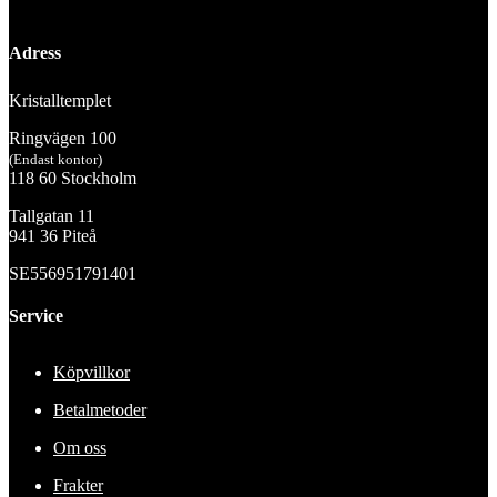
Adress
Kristalltemplet
Ringvägen 100
(Endast kontor)
118 60 Stockholm
Tallgatan 11
941 36 Piteå
SE556951791401
Service
Köpvillkor
Betalmetoder
Om oss
Frakter