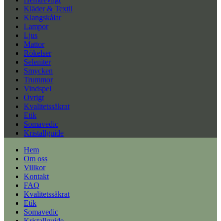
Kläder & Textil
Klangskålar
Lampor
Ljus
Mattor
Rökelser
Seleniter
Smycken
Trummor
Vindspel
Övrigt
Kvalitetssäkrat
Etik
Somavedic
Kristallguide
Hem
Om oss
Villkor
Kontakt
FAQ
Kvalitetssäkrat
Etik
Somavedic
Kristallguide