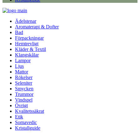
Ädelstenar
Aromaterapi & Dofter
Bad
Förpackningar
Hemtrevligt
Kläder & Textil
Klangskålar
Lampor
Ljus
Mattor
Rökelser
Seleniter
Smycken
Trummor
Vindspel
Övrigt
Kvalitetssäkrat
Etik
Somavedic
Kristallguide