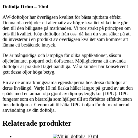
Doftolja Dröm – 10ml
AW-doftoljor har överlägsen kvalitet för bästa njutbara effekt.
Denna olja erbjuder ett alternativ av högre kvalitet vilket inte gör
den till den billigaste på marknaden. Vi tror starkt på principen om
pris till kvalitet. Köp doftoljor från oss, då kan du vara säker på att
du investerar i en produkt av överlägsen kvalitet som kommer att
lämna ett bestående intryck.
De är mångsidiga och lämpliga för olika applikationer, såsom
oljebrännare, potpurri och doftstenar. Möjligheterna att använda
doftoljor är praktiskt taget oändliga. Våra kunder har konsekvent
gett dessa oljor höga betyg.
En av de anmärkningsvärda egenskaperna hos dessa doftoljor är
deras livslängd. Varje 10 ml flaska håller längre på grund av att den
späds med en annan olja gjord av dipropylenglykol (DPG). DPG
fungerar som en bärarolja som hjälper till att förbättra effektiviteten
hos doftoljorna. Genom att tillsätta DPG i oljan får du maximerad
användning av din doftolja.
Relaterade produkter