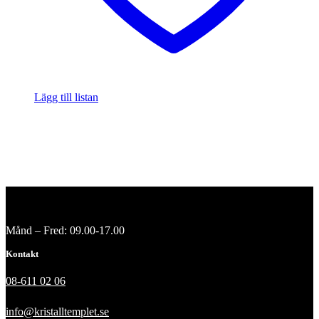
Lägg till listan
Månd – Fred: 09.00-17.00
Kontakt
08-611 02 06
info@kristalltemplet.se