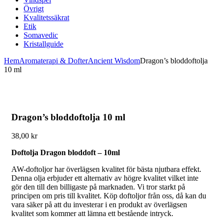
Övrigt
Kvalitetssäkrat
Etik
Somavedic
Kristallguide
Hem
Aromaterapi & Dofter
Ancient Wisdom
Dragon’s bloddoftolja
10 ml
Dragon’s bloddoftolja 10 ml
38,00
kr
Doftolja Dragon bloddoft – 10ml
AW-doftoljor har överlägsen kvalitet för bästa njutbara effekt.
Denna olja erbjuder ett alternativ av högre kvalitet vilket inte
gör den till den billigaste på marknaden. Vi tror starkt på
principen om pris till kvalitet. Köp doftoljor från oss, då kan du
vara säker på att du investerar i en produkt av överlägsen
kvalitet som kommer att lämna ett bestående intryck.