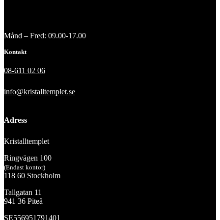
Månd – Fred: 09.00-17.00
Kontakt
08-611 02 06
info@kristalltemplet.se
Adress
Kristalltemplet
Ringvägen 100
(Endast kontor)
118 60 Stockholm
Tallgatan 11
941 36 Piteå
SE556951791401