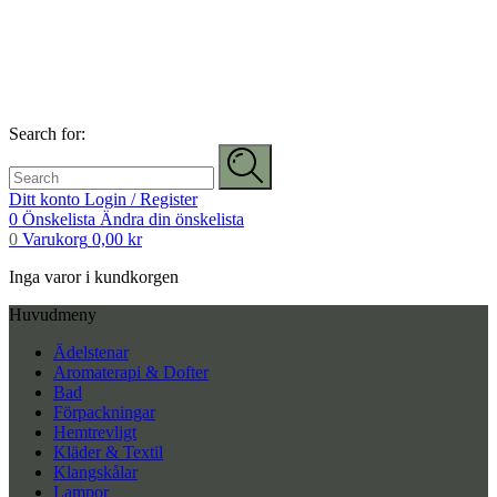
Search for:
Ditt konto
Login / Register
0
Önskelista
Ändra din önskelista
0
Varukorg
0,00
kr
Inga varor i kundkorgen
Huvudmeny
Ädelstenar
Aromaterapi & Dofter
Bad
Förpackningar
Hemtrevligt
Kläder & Textil
Klangskålar
Lampor