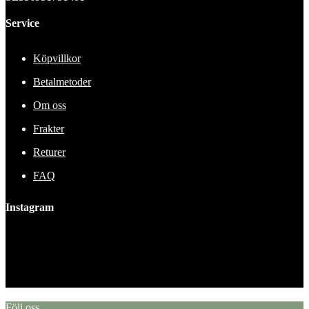
Service
Köpvillkor
Betalmetoder
Om oss
Frakter
Returer
FAQ
Instagram
This error message is only visible to WordPress admins
Error: No feed found.
Please go to the Instagram Feed settings page to create a feed.
Följ oss