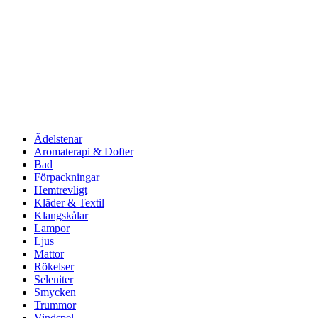
Ädelstenar
Aromaterapi & Dofter
Bad
Förpackningar
Hemtrevligt
Kläder & Textil
Klangskålar
Lampor
Ljus
Mattor
Rökelser
Seleniter
Smycken
Trummor
Vindspel