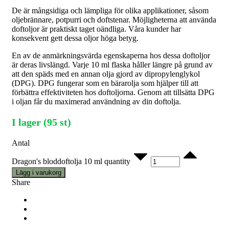
De är mångsidiga och lämpliga för olika applikationer, såsom
oljebrännare, potpurri och doftstenar. Möjligheterna att använda
doftoljor är praktiskt taget oändliga. Våra kunder har
konsekvent gett dessa oljor höga betyg.
En av de anmärkningsvärda egenskaperna hos dessa doftoljor
är deras livslängd. Varje 10 ml flaska håller längre på grund av
att den späds med en annan olja gjord av dipropylenglykol
(DPG). DPG fungerar som en bärarolja som hjälper till att
förbättra effektiviteten hos doftoljorna. Genom att tillsätta DPG
i oljan får du maximerad användning av din doftolja.
I lager (95 st)
Antal
Dragon's bloddoftolja 10 ml quantity
Lägg i varukorg
Share