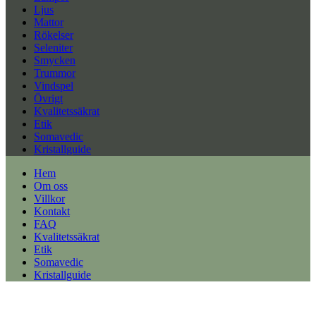
Ljus
Mattor
Rökelser
Seleniter
Smycken
Trummor
Vindspel
Övrigt
Kvalitetssäkrat
Etik
Somavedic
Kristallguide
Hem
Om oss
Villkor
Kontakt
FAQ
Kvalitetssäkrat
Etik
Somavedic
Kristallguide