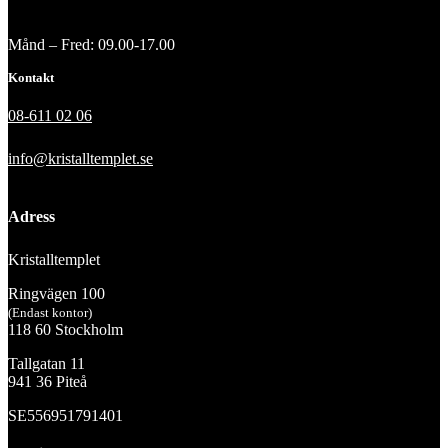
Månd – Fred: 09.00-17.00
Kontakt
08-611 02 06
info@kristalltemplet.se
Adress
Kristalltemplet
Ringvägen 100
(Endast kontor)
118 60 Stockholm
Tallgatan 11
941 36 Piteå
SE556951791401