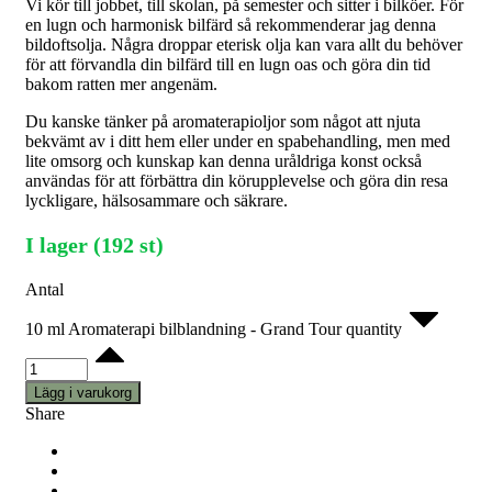
Vi kör till jobbet, till skolan, på semester och sitter i bilköer. För
en lugn och harmonisk bilfärd så rekommenderar jag denna
bildoftsolja. Några droppar eterisk olja kan vara allt du behöver
för att förvandla din bilfärd till en lugn oas och göra din tid
bakom ratten mer angenäm.
Du kanske tänker på aromaterapioljor som något att njuta
bekvämt av i ditt hem eller under en spabehandling, men med
lite omsorg och kunskap kan denna uråldriga konst också
användas för att förbättra din körupplevelse och göra din resa
lyckligare, hälsosammare och säkrare.
I lager (192 st)
Antal
10 ml Aromaterapi bilblandning - Grand Tour quantity
Lägg i varukorg
Share