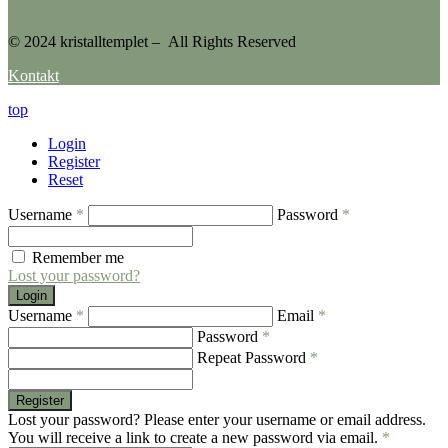
© 2024 kristalltemplet – All Rights Reserved
Kontakt
top
Login
Register
Reset
Username
*
Password
*
Remember me
Lost your password?
Login
Username
*
Email
*
Password
*
Repeat Password
*
Register
Lost your password? Please enter your username or email address.
You will receive a link to create a new password via email.
*