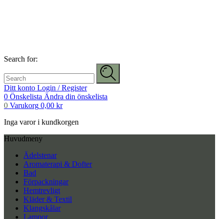
Search for:
Ditt konto
Login / Register
0
Önskelista
Ändra din önskelista
0
Varukorg
0,00
kr
Inga varor i kundkorgen
Huvudmeny
Ädelstenar
Aromaterapi & Dofter
Bad
Förpackningar
Hemtrevligt
Kläder & Textil
Klangskålar
Lampor