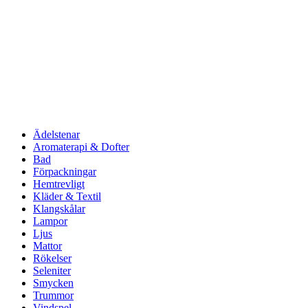
Ädelstenar
Aromaterapi & Dofter
Bad
Förpackningar
Hemtrevligt
Kläder & Textil
Klangskålar
Lampor
Ljus
Mattor
Rökelser
Seleniter
Smycken
Trummor
Vindspel