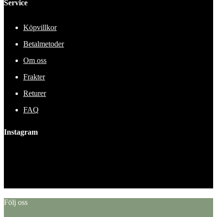
Service
Köpvillkor
Betalmetoder
Om oss
Frakter
Returer
FAQ
Instagram
This error message is only visible to WordPress admins
Error: No feed found.
Please go to the Instagram Feed settings page to create a feed.
Följ oss