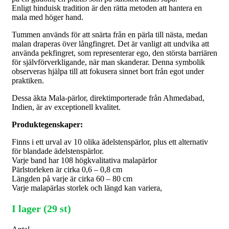
Enligt hinduisk tradition är den rätta metoden att hantera en
mala med höger hand.
Tummen används för att snärta från en pärla till nästa, medan
malan draperas över långfingret. Det är vanligt att undvika att
använda pekfingret, som representerar ego, den största barriären
för självförverkligande, när man skanderar. Denna symbolik
observeras hjälpa till att fokusera sinnet bort från egot under
praktiken.
Dessa äkta Mala-pärlor, direktimporterade från Ahmedabad,
Indien, är av exceptionell kvalitet.
Produktegenskaper:
Finns i ett urval av 10 olika ädelstenspärlor, plus ett alternativ
för blandade ädelstenspärlor.
Varje band har 108 högkvalitativa malapärlor
Pärlstorleken är cirka 0,6 – 0,8 cm
Längden på varje är cirka 60 – 80 cm
Varje malapärlas storlek och längd kan variera,
I lager (29 st)