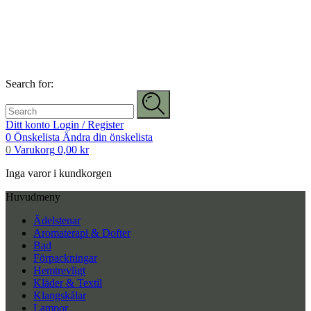
Search for:
Ditt konto
Login / Register
0
Önskelista
Ändra din önskelista
0
Varukorg
0,00
kr
Inga varor i kundkorgen
Huvudmeny
Ädelstenar
Aromaterapi & Dofter
Bad
Förpackningar
Hemtrevligt
Kläder & Textil
Klangskålar
Lampor