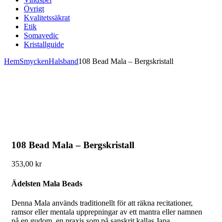
Övrigt
Kvalitetssäkrat
Etik
Somavedic
Kristallguide
Hem
Smycken
Halsband
108 Bead Mala – Bergskristall
108 Bead Mala – Bergskristall
353,00
kr
Ädelsten Mala Beads
Denna Mala används traditionellt för att räkna recitationer,
ramsor eller mentala upprepningar av ett mantra eller namnen
på en gudom, en praxis som på sanskrit kallas Japa.