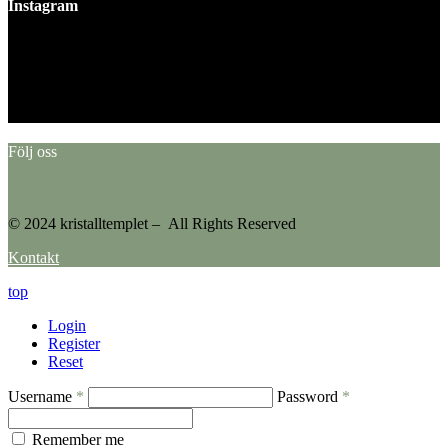
Instagram
This error message is only visible to WordPress admins
Error: No feed found.
Please go to the Instagram Feed settings page to create a feed.
Följ oss
© 2024 kristalltemplet – All Rights Reserved
Kontakt
top
Login
Register
Reset
Username
*
Password
*
Remember me