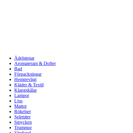
Ädelstenar
Aromaterapi & Dofter
Bad
Förpackningar
Hemtrevligt
Kläder & Textil
Klangskålar
Lampor
Ljus
Mattor
Rökelser
Seleniter
Smycken
Trummor
Vindspel