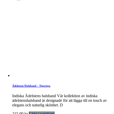
Ädelstens Halsband – Tigeröga
Indiska Ädelstens halsband Vår kollektion av indiska
ädelstenshalsband är designade för att lägga till en touch av
elegans och naturlig skönhet. D
215,00
kr
Lägg i varukorg