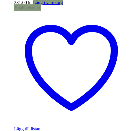
281,00
kr
Lägg i varukorg
Snabbvisning
Lägg till listan