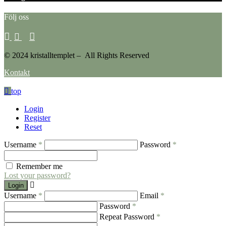
Följ oss
© 2024 kristalltemplet – All Rights Reserved
Kontakt
top
Login
Register
Reset
Username
*
Password
*
Remember me
Lost your password?
Login
Username
*
Email
*
Password
*
Repeat Password
*