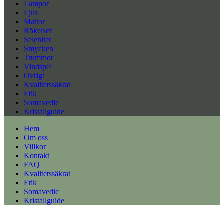
Lampor
Ljus
Mattor
Rökelser
Seleniter
Smycken
Trummor
Vindspel
Övrigt
Kvalitetssäkrat
Etik
Somavedic
Kristallguide
Hem
Om oss
Villkor
Kontakt
FAQ
Kvalitetssäkrat
Etik
Somavedic
Kristallguide