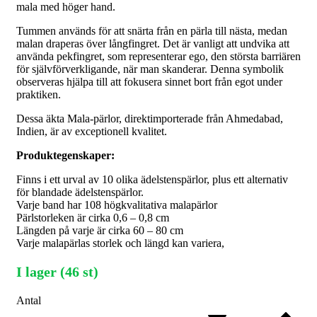
mala med höger hand.
Tummen används för att snärta från en pärla till nästa, medan
malan draperas över långfingret. Det är vanligt att undvika att
använda pekfingret, som representerar ego, den största barriären
för självförverkligande, när man skanderar. Denna symbolik
observeras hjälpa till att fokusera sinnet bort från egot under
praktiken.
Dessa äkta Mala-pärlor, direktimporterade från Ahmedabad,
Indien, är av exceptionell kvalitet.
Produktegenskaper:
Finns i ett urval av 10 olika ädelstenspärlor, plus ett alternativ
för blandade ädelstenspärlor.
Varje band har 108 högkvalitativa malapärlor
Pärlstorleken är cirka 0,6 – 0,8 cm
Längden på varje är cirka 60 – 80 cm
Varje malapärlas storlek och längd kan variera,
I lager (46 st)
Antal