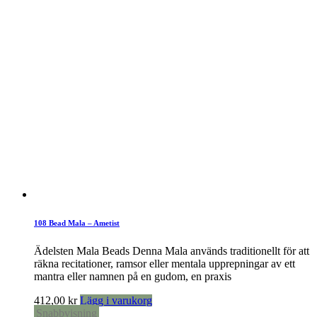
108 Bead Mala – Ametist
Ädelsten Mala Beads Denna Mala används traditionellt för att
räkna recitationer, ramsor eller mentala upprepningar av ett
mantra eller namnen på en gudom, en praxis
412,00
kr
Lägg i varukorg
Snabbvisning