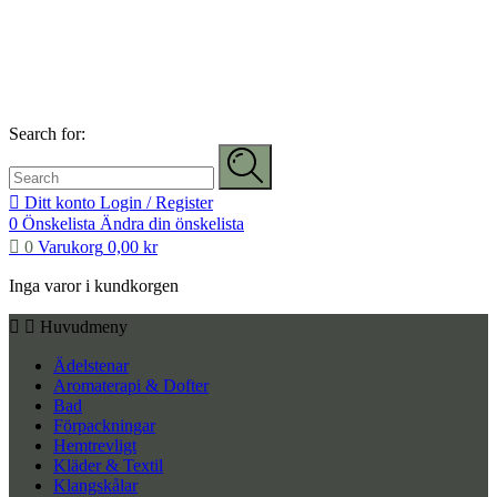
Search for:
Ditt konto
Login / Register
0
Önskelista
Ändra din önskelista
0
Varukorg
0,00
kr
Inga varor i kundkorgen
Huvudmeny
Ädelstenar
Aromaterapi & Dofter
Bad
Förpackningar
Hemtrevligt
Kläder & Textil
Klangskålar