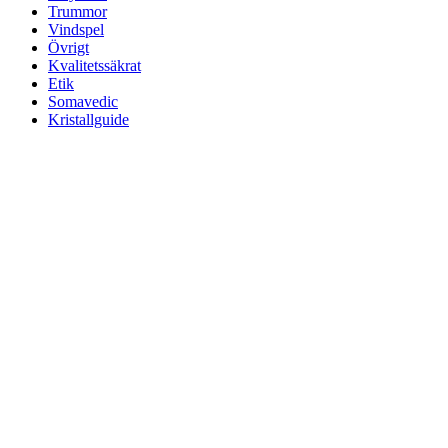
Trummor
Vindspel
Övrigt
Kvalitetssäkrat
Etik
Somavedic
Kristallguide