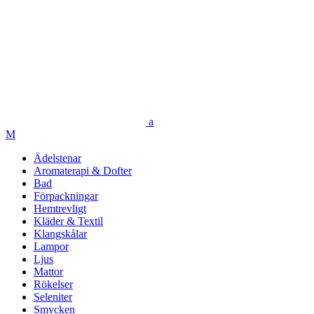
Ädelstenar
Aromaterapi & Dofter
Bad
Förpackningar
Hemtrevligt
Kläder & Textil
Klangskålar
Lampor
Ljus
Mattor
Rökelser
Seleniter
Smycken