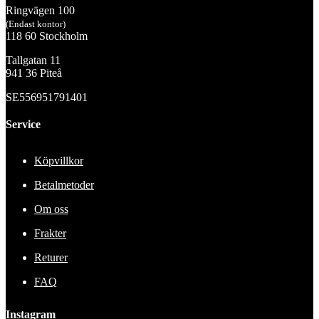
Ringvägen 100
(Endast kontor)
118 60 Stockholm
Tallgatan 11
941 36 Piteå
SE556951791401
Service
Köpvillkor
Betalmetoder
Om oss
Frakter
Returer
FAQ
Instagram