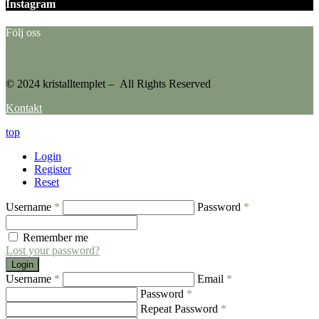
Instagram
Följ oss
© 2024 kristalltemplet – All Rights Reserved
Kontakt
top
Login
Register
Reset
Username
*
Password
*
Remember me
Lost your password?
Login
Username
*
Email
*
Password
*
Repeat Password
*