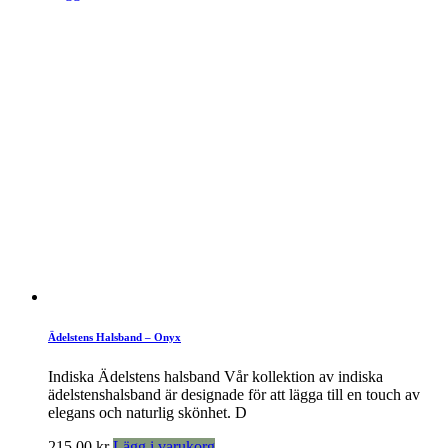
Ädelstens Halsband – Onyx
Indiska Ädelstens halsband Vår kollektion av indiska
ädelstenshalsband är designade för att lägga till en touch av
elegans och naturlig skönhet. D
215,00
kr
Lägg i varukorg