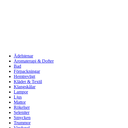
Ädelstenar
Aromaterapi & Dofter
Bad
Förpackningar
Hemtrevligt
Kläder & Textil
Klangskålar
Lampor
Ljus
Mattor
Rökelser
Seleniter
Smycken
Trummor
Vindspel