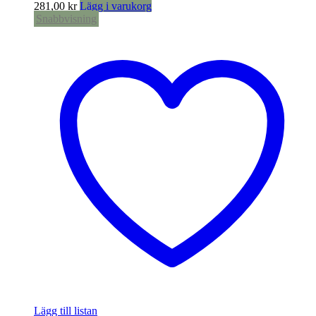
281,00
kr
Lägg i varukorg
Snabbvisning
Lägg till listan