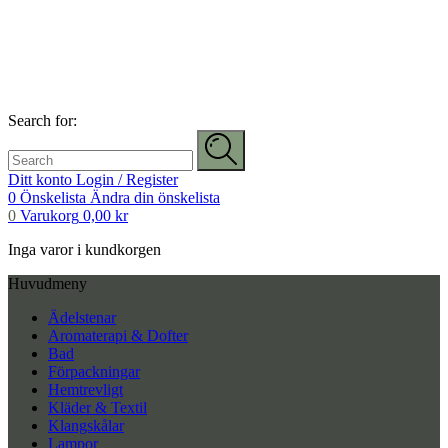
Search for:
Ditt konto
Login / Register
0
Önskelista
Ändra din önskelista
0
Varukorg
0,00
kr
Inga varor i kundkorgen
Huvudmeny
Ädelstenar
Aromaterapi & Dofter
Bad
Förpackningar
Hemtrevligt
Kläder & Textil
Klangskålar
Lampor