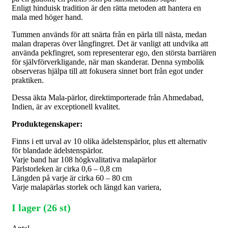
Enligt hinduisk tradition är den rätta metoden att hantera en
mala med höger hand.
Tummen används för att snärta från en pärla till nästa, medan
malan draperas över långfingret. Det är vanligt att undvika att
använda pekfingret, som representerar ego, den största barriären
för självförverkligande, när man skanderar. Denna symbolik
observeras hjälpa till att fokusera sinnet bort från egot under
praktiken.
Dessa äkta Mala-pärlor, direktimporterade från Ahmedabad,
Indien, är av exceptionell kvalitet.
Produktegenskaper:
Finns i ett urval av 10 olika ädelstenspärlor, plus ett alternativ
för blandade ädelstenspärlor.
Varje band har 108 högkvalitativa malapärlor
Pärlstorleken är cirka 0,6 – 0,8 cm
Längden på varje är cirka 60 – 80 cm
Varje malapärlas storlek och längd kan variera,
I lager (26 st)