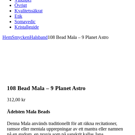
Övrigt
Kvalitetssäkrat
Etik
Somavedic
Kristallguide
Hem
Smycken
Halsband
108 Bead Mala – 9 Planet Astro
108 Bead Mala – 9 Planet Astro
312,00
kr
Ädelsten Mala Beads
Denna Mala används traditionellt för att räkna recitationer,
ramsor eller mentala upprepningar av ett mantra eller namnen
på en gudom, en praxis som på sanskrit kallas Japa.