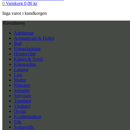
0
Varukorg
0,00
kr
Inga varor i kundkorgen
Huvudmeny
Ädelstenar
Aromaterapi & Dofter
Bad
Förpackningar
Hemtrevligt
Kläder & Textil
Klangskålar
Lampor
Ljus
Mattor
Rökelser
Seleniter
Smycken
Trummor
Vindspel
Övrigt
Kvalitetssäkrat
Etik
Somavedic