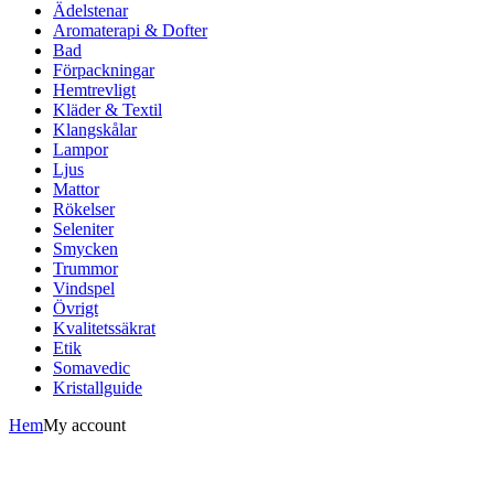
Ädelstenar
Aromaterapi & Dofter
Bad
Förpackningar
Hemtrevligt
Kläder & Textil
Klangskålar
Lampor
Ljus
Mattor
Rökelser
Seleniter
Smycken
Trummor
Vindspel
Övrigt
Kvalitetssäkrat
Etik
Somavedic
Kristallguide
Hem
My account