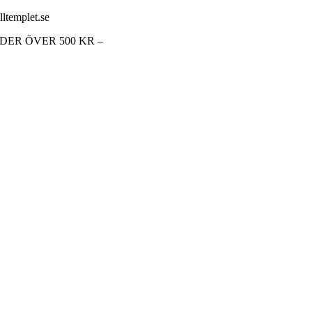
lltemplet.se
RDER ÖVER 500 KR –