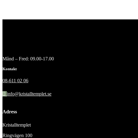
Månd – Fred: 09.00-17.00
Kontakt
08-611 02 06
info@kristalltemplet.se
Adress
Kristalltemplet
Ringvägen 100