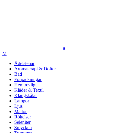
Ädelstenar
Aromaterapi & Dofter
Bad
Förpackningar
Hemtrevligt
Kläder & Textil
Klangskålar
Lampor
Ljus
Mattor
Rökelser
Seleniter
Smycken
Trummor