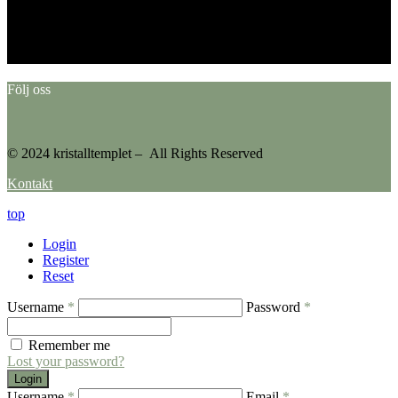
Error: No feed found.
Please go to the Instagram Feed settings page to create a feed.
Följ oss
© 2024 kristalltemplet – All Rights Reserved
Kontakt
top
Login
Register
Reset
Username
*
Password
*
Remember me
Lost your password?
Login
Username
*
Email
*