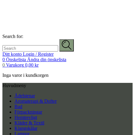
Search for:
Ditt konto
Login / Register
0
Önskelista
Ändra din önskelista
0
Varukorg
0,00
kr
Inga varor i kundkorgen
Huvudmeny
Ädelstenar
Aromaterapi & Dofter
Bad
Förpackningar
Hemtrevligt
Kläder & Textil
Klangskålar
Lampor