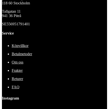
118 60 Stockholm
Tallgatan 11
941 36 Piteå
SE556951791401
Service
Köpvillkor
Betalmetoder
Om oss
Frakter
Returer
FAQ
Instagram
This error message is only visible to WordPress admins