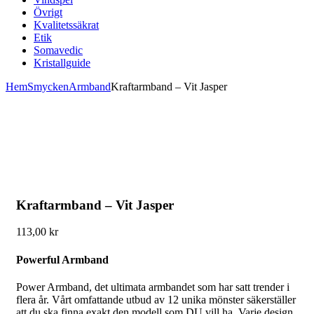
Övrigt
Kvalitetssäkrat
Etik
Somavedic
Kristallguide
Hem
Smycken
Armband
Kraftarmband – Vit Jasper
Kraftarmband – Vit Jasper
113,00
kr
Powerful Armband
Power Armband, det ultimata armbandet som har satt trender i
flera år. Vårt omfattande utbud av 12 unika mönster säkerställer
att du ska finna exakt den modell som DU vill ha. Varje design,