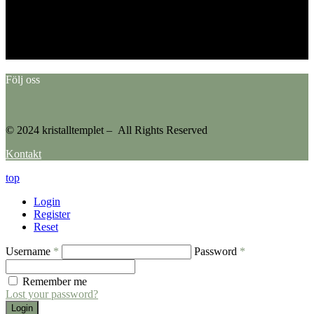
This error message is only visible to WordPress admins
Error: No feed found.
Please go to the Instagram Feed settings page to create a feed.
Följ oss
© 2024 kristalltemplet – All Rights Reserved
Kontakt
top
Login
Register
Reset
Username
*
Password
*
Remember me
Lost your password?
Login