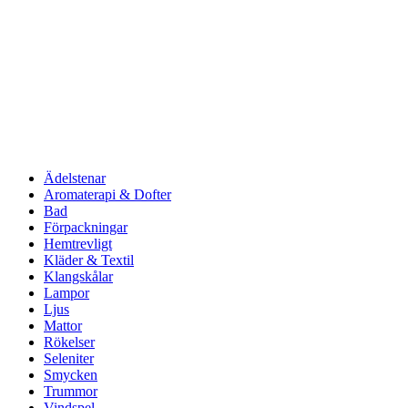
Ädelstenar
Aromaterapi & Dofter
Bad
Förpackningar
Hemtrevligt
Kläder & Textil
Klangskålar
Lampor
Ljus
Mattor
Rökelser
Seleniter
Smycken
Trummor
Vindspel