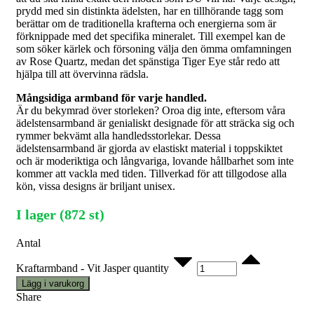
prydd med sin distinkta ädelsten, har en tillhörande tagg som
berättar om de traditionella krafterna och energierna som är
förknippade med det specifika mineralet. Till exempel kan de
som söker kärlek och försoning välja den ömma omfamningen
av Rose Quartz, medan det spänstiga Tiger Eye står redo att
hjälpa till att övervinna rädsla.
Mångsidiga armband för varje handled.
Är du bekymrad över storleken? Oroa dig inte, eftersom våra
ädelstensarmband är genialiskt designade för att sträcka sig och
rymmer bekvämt alla handledsstorlekar. Dessa
ädelstensarmband är gjorda av elastiskt material i toppskiktet
och är moderiktiga och långvariga, lovande hållbarhet som inte
kommer att vackla med tiden. Tillverkad för att tillgodose alla
kön, vissa designs är briljant unisex.
I lager (872 st)
Antal
Kraftarmband - Vit Jasper quantity
Lägg i varukorg
Share