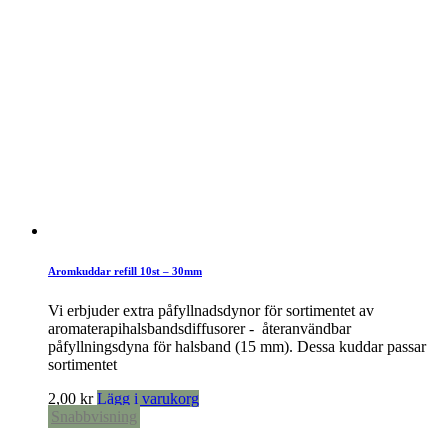
Aromkuddar refill 10st – 30mm
Vi erbjuder extra påfyllnadsdynor för sortimentet av
aromaterapihalsbandsdiffusorer - återanvändbar
påfyllningsdyna för halsband (15 mm). Dessa kuddar passar
sortimentet
2,00
kr
Lägg i varukorg
Snabbvisning