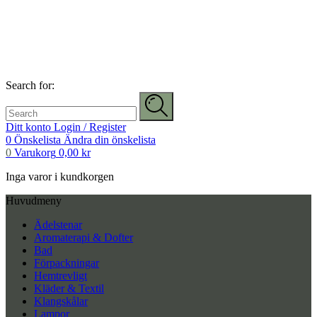
Search for:
Ditt konto
Login / Register
0
Önskelista
Ändra din önskelista
0
Varukorg
0,00
kr
Inga varor i kundkorgen
Huvudmeny
Ädelstenar
Aromaterapi & Dofter
Bad
Förpackningar
Hemtrevligt
Kläder & Textil
Klangskålar
Lampor