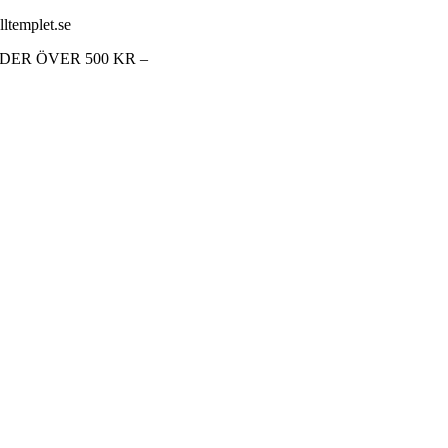
lltemplet.se
RDER ÖVER 500 KR –