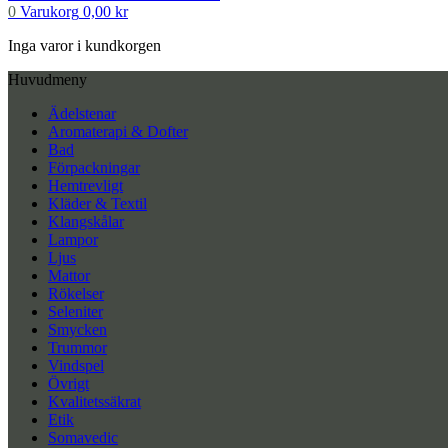
0
Varukorg
0,00
kr
Inga varor i kundkorgen
Huvudmeny
Ädelstenar
Aromaterapi & Dofter
Bad
Förpackningar
Hemtrevligt
Kläder & Textil
Klangskålar
Lampor
Ljus
Mattor
Rökelser
Seleniter
Smycken
Trummor
Vindspel
Övrigt
Kvalitetssäkrat
Etik
Somavedic