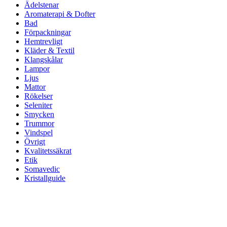
Ädelstenar
Aromaterapi & Dofter
Bad
Förpackningar
Hemtrevligt
Kläder & Textil
Klangskålar
Lampor
Ljus
Mattor
Rökelser
Seleniter
Smycken
Trummor
Vindspel
Övrigt
Kvalitetssäkrat
Etik
Somavedic
Kristallguide