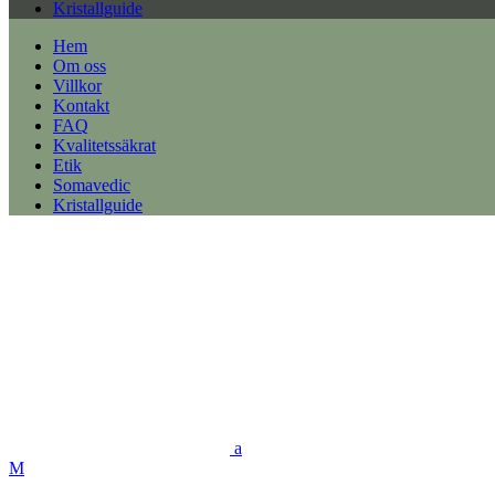
Kristallguide
Hem
Om oss
Villkor
Kontakt
FAQ
Kvalitetssäkrat
Etik
Somavedic
Kristallguide